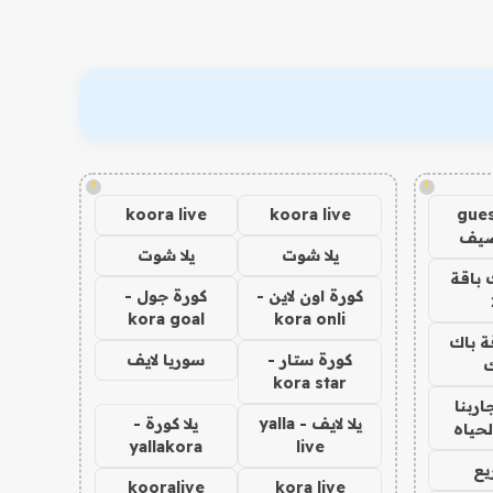
!
!
koora live
koora live
gues
ضيف
يلا شوت
يلا شوت
 باقة
كورة اون لاين -
كورة جول -
kora goal
kora onli
ة باك
كورة ستار -
سوريا لايف
ك
kora star
اربنا
يلا لايف - yalla
يلا كورة -
لحياه
yallakora
live
يع
kooralive
kora live