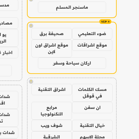
مدس
ماسنجر المسلم
مصادر 
!
ضوء التعليمي
صحيفة برق
يو 
الر
موقع اشراقات
موقع اشراق اون
لاين
اخبار 24 ساعة
اركان سياحة وسفر
!
مسك الكلمات
اشراق التقنية
في قوقل
شدات
اق
ان سفن
مرابع
التكنولوجيا
شدات
تم
خيال التقنية
شوف ويب
شدات بب
مجلة الاسهم
الشرقية