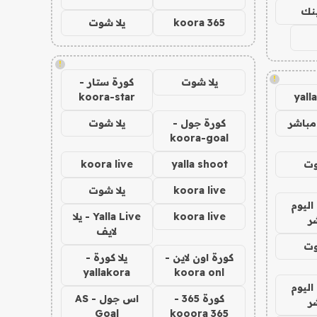
ينك
koora 365
يلا شوت
!
!
يلا شوت
كورة ستار -
koora-star
yall
مباشر
كورة جول -
يلا شوت
koora-goal
وت
yalla shoot
koora live
koora live
يلا شوت
اليوم
koora live
Yalla Live - يلا
ر
لايف
وت
كورة اون لاين -
يلا كورة -
yallakora
koora onl
اليوم
كورة 365 -
اس جول - AS
ر
Goal
kooora 365