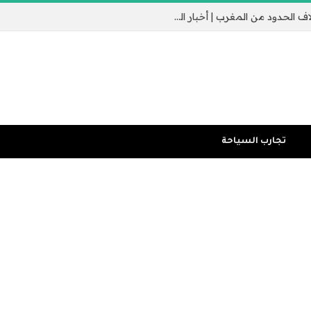
جيب سبتة الإسباني يثير القلق مع عبور الآلاف الحدود من المغرب | أخبار الهجرة
تجارب السياحة