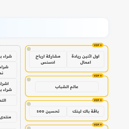
!
شراء ب
اول اثنين ريادة
مشاركة ارباح
اعمال
ادسنس
شراء 
نص
!
اشراق
عالم الشباب
شراء با
الت
!
باقة باك لينك
تحسين seo
منتدى 
!