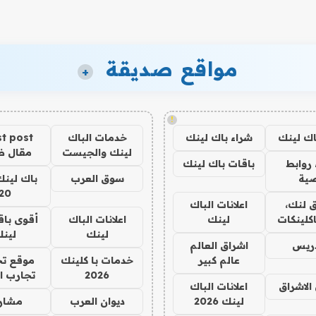
مواقع صديقة
+
!
اك لينك
شراء باك لينك
خدمات الباك
t post
لينك والجيست
مقال 
روابط
باقات باك لينك
ية
سوق العرب
باك لينك
20
 لنك،
اعلانات الباك
كلينكات
لينك
اعلانات الباك
أقوى باق
لينك
لين
دريس
اشراق العالم
عالم كبير
خدمات با كلينك
موقع تج
2026
تجارب ا
الاشراق
اعلانات الباك
لينك 2026
ديوان العرب
مشار