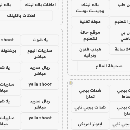
ن طب
باك لينك
اعلانات باك لينك
باك ل
وجيست بوست
اعلانات باكلينك
التعليم
مجلة تقنية
ان بي
موقع حالة
ياضي
للتعليم
يلا شوت
a shoot
هيدب فنون
مباريات اليوم
برشلونة 
وترفيه
مباشر
صحيفة العالم
ريال مدريد
يلا ش
مباشر
!
yalla shoot
مباريات 
 ببجي
شدات ببجي
مباش
ساط
تمارا
ريال مدريد
يلا ش
 ببجي
شدات ببجي تابي
مباشر
ارا
yalla shoot
مباريات 
جي تابي
ايتونز امريكي
مباش