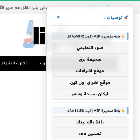
أخبار شائعة
×
توصيات :
باقة متميزة VIP (كود: AA35872):
ضوء التعليمي
صحيفة برق
تجارب المال
منوعات التجارب
تجارب الشراء
موقع اشراقات
موقع اشراق اون لاين
اركان سياحة وسفر
باقة متميزة VIP (كود: AA11138):
باقة باك لينك
تحسين seo