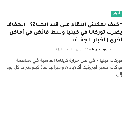
أخبار
“كيف يمكنني البقاء على قيد الحياة؟” الجفاف
يضرب توركانا في كينيا وسط فائض في أماكن
أخرى | أخبار الجفاف
بواسطة
فريق تجاربنا
17 مارس، 2026
0
توركانا، كينيا – في ظل حرارة كايناما القاسية في مقاطعة
توركانا، تسير فيرونيكا أكالاباتان وجيرانها عدة كيلومترات كل يوم
إلى…