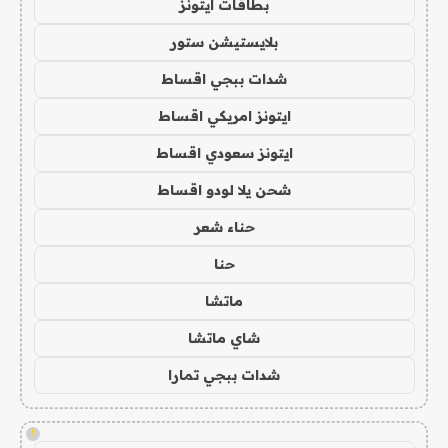
بطاقات ايتونز
بلايستيشن ستور
شدات ببجي اقساط
ايتونز امريكي اقساط
ايتونز سعودي اقساط
شحن يلا لودو اقساط
حناء شعر
حنا
ماتشا
شاي ماتشا
شدات ببجي تمارا
!