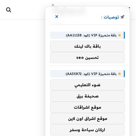
×
توصيات :
باقة متميزة VIP (كود: AA11138):
باقة باك لينك
تحسين seo
باقة متميزة VIP (كود: AA35872):
ضوء التعليمي
صحيفة برق
موقع اشراقات
موقع اشراق اون لاين
اركان سياحة وسفر