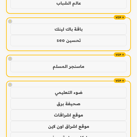
عالم الشباب
!
باقة باك لينك
تحسين seo
!
ماسنجر المسلم
!
ضوء التعليمي
صحيفة برق
موقع اشراقات
موقع اشراق اون لاين