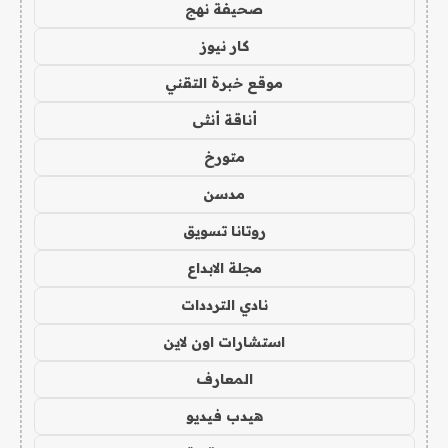
صحيفة نهج
كار نيوز
موقع خبرة التقني
أناقة أنثى
متورخ
مدسن
روتانا تسويق
مجلة الابداع
نادي الترددات
استشارات اون لاين
المعارف
هيدب فيديو