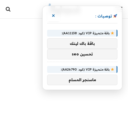
×
توصيات :
باقة متميزة VIP (كود: AA11138):
باقة باك لينك
تحسين seo
باقة متميزة VIP (كود: AA26790):
ماسنجر المسلم