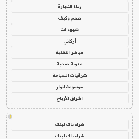
رذاذ التجارة
طعم وكيف
شهود نت
أركاني
مباشر التقنية
مدونة صحبة
شرقيات السياحة
موسوعة انوار
اشراق الأرباح
!
شراء باك لينك
شراء باك لينك