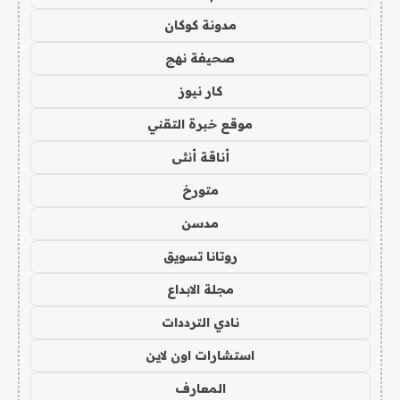
مدونة كوكان
صحيفة نهج
كار نيوز
موقع خبرة التقني
أناقة أنثى
متورخ
مدسن
روتانا تسويق
مجلة الابداع
نادي الترددات
استشارات اون لاين
المعارف