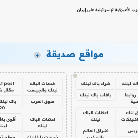
 الأميركية الإسرائيلية على إيران
مواقع صديقة
+
!
اك لينك
شراء باك لينك
خدمات الباك
t post
لينك والجيست
مقال 
روابط
باقات باك لينك
ية
سوق العرب
باك لينك
20
 لنك،
اعلانات الباك
كلينكات
لينك
اعلانات الباك
أقوى باق
لينك
لين
دريس
اشراق العالم
عالم كبير
خدمات با كلينك
موقع تج