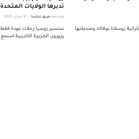
تدبرها الولايات المتحدة 
بواسطة
فريق تجاربنا
12 فبراير، 2026
حوذت السائحة الأوكرانية روسلانا نوفاك وصديقتها
ستسير روسيا رحلات عودة فقط من
يزورون الجزيرة الكاريبية.استمع ل