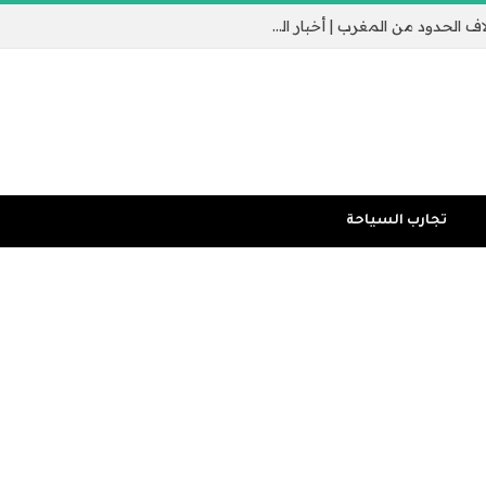
جيب سبتة الإسباني يثير القلق مع عبور الآلاف الحدود من المغرب | أخبار الهجرة
تجارب السياحة