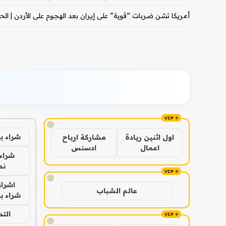
أمريكا تشن ضربات “قوية” على إيران بعد الهجوم على الأردن | الحرب
!
شراء ب
اول اثنين ريادة
مشاركة ارباح
اعمال
ادسنس
شراء 
نص
!
اشراق
عالم الشباب
شراء با
الت
!