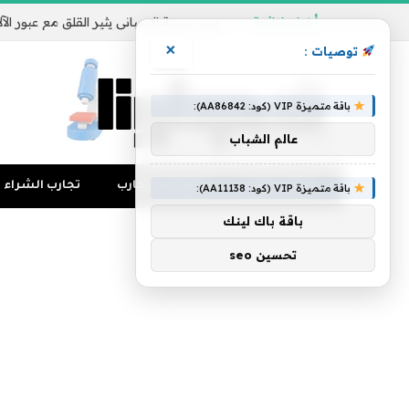
أخبار شائعة
×
توصيات :
باقة متميزة VIP (كود: AA86842):
عالم الشباب
تجارب المال
منوعات التجارب
تجارب الشراء
باقة متميزة VIP (كود: AA11138):
باقة باك لينك
تحسين seo