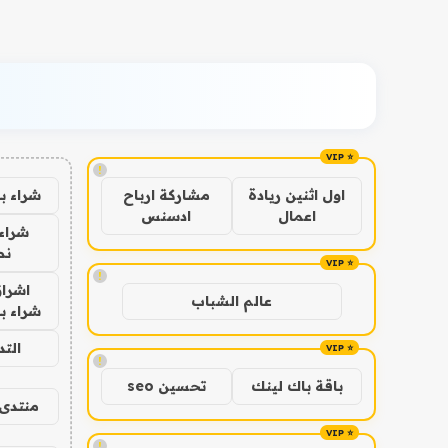
!
شراء ب
اول اثنين ريادة
مشاركة ارباح
اعمال
ادسنس
شراء 
نص
!
اشراق
عالم الشباب
شراء با
الت
!
باقة باك لينك
تحسين seo
منتدى 
!