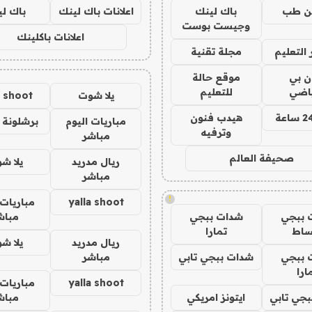
ن طب
باك لينك
اعلانات باك لينك
باك ل
وجيست بوست
اعلانات باكلينك
التعليم
مجلة تقنية
ان بي
موقع حالة
ياضي
للتعليم
يلا شوت
a shoot
هيدب فنون
مباريات اليوم
برشلونة 
وترفيه
مباشر
صحيفة العالم
ريال مدريد
يلا ش
مباشر
!
yalla shoot
مباريات 
 ببجي
شدات ببجي
مباش
ساط
تمارا
ريال مدريد
يلا ش
 ببجي
شدات ببجي تابي
مباشر
ارا
yalla shoot
مباريات 
جي تابي
ايتونز امريكي
مباش