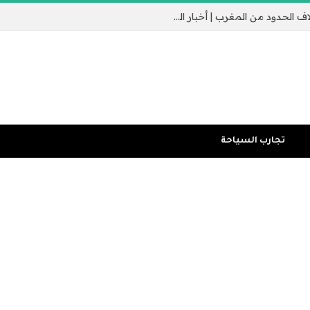
جيب سبتة الإسباني يثير القلق مع عبور الآلاف الحدود من المغرب | أخبار الهجرة
تجارب السياحة