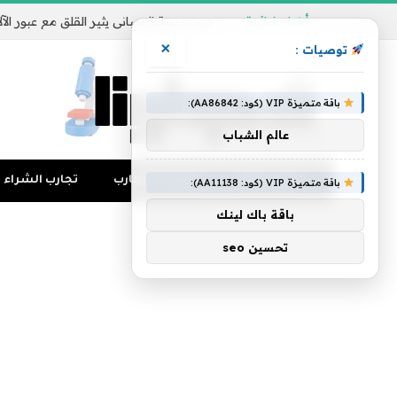
أخبار شائعة
×
توصيات :
باقة متميزة VIP (كود: AA86842):
عالم الشباب
تجارب المال
منوعات التجارب
تجارب الشراء
باقة متميزة VIP (كود: AA11138):
باقة باك لينك
تحسين seo