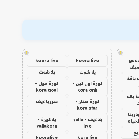
!
!
koora live
koora live
gues
ضيف
يلا شوت
يلا شوت
 باقة
كورة اون لاين -
كورة جول -
kora goal
kora onli
ة باك
كورة ستار -
سوريا لايف
ك
kora star
اربنا
يلا لايف - yalla
يلا كورة -
لحياه
yallakora
live
يع
kooralive
kora live