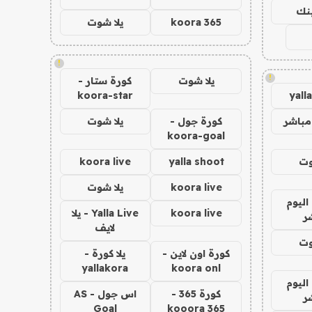
ينك
koora 365
يلا شوت
!
!
يلا شوت
كورة ستار -
koora-star
yall
مباشر
كورة جول -
يلا شوت
koora-goal
وت
yalla shoot
koora live
koora live
يلا شوت
اليوم
koora live
Yalla Live - يلا
ر
لايف
وت
كورة اون لاين -
يلا كورة -
yallakora
koora onl
اليوم
كورة 365 -
اس جول - AS
ر
Goal
kooora 365