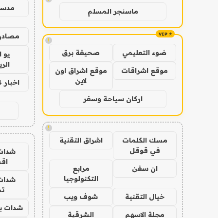
مدس
ماسنجر المسلم
مصادر 
!
ضوء التعليمي
صحيفة برق
يو 
الر
موقع اشراقات
موقع اشراق اون
لاين
اخبار 24 ساعة
اركان سياحة وسفر
!
مسك الكلمات
اشراق التقنية
في قوقل
شدات
اق
ان سفن
مرابع
التكنولوجيا
شدات
تم
خيال التقنية
شوف ويب
شدات بب
مجلة الاسهم
الشرقية