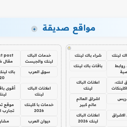
مواقع صديقة
+
!
اك لينك
شراء باك لينك
خدمات الباك
t post
لينك والجيست
مقال 
روابط
باقات باك لينك
ية
سوق العرب
باك لينك
20
 لنك،
اعلانات الباك
كلينكات
لينك
اعلانات الباك
أقوى باق
لينك
لين
دريس
اشراق العالم
عالم كبير
خدمات با كلينك
موقع تج
2026
تجارب ا
الاشراق
اعلانات الباك
لينك 2026
ديوان العرب
مشار