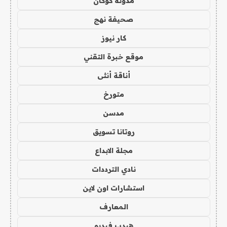
مدونة كوكان
صحيفة نهج
كار نيوز
موقع خبرة التقني
أناقة أنثى
متورخ
مدسن
روتانا تسويق
مجلة الابداع
نادي الترددات
استشارات اون لاين
المعارف
هيدب فيديو