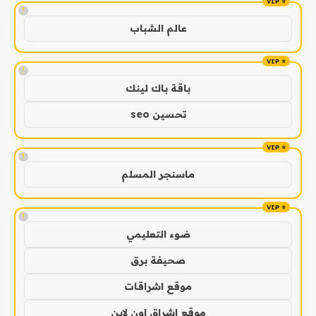
!
عالم الشباب
!
باقة باك لينك
تحسين seo
!
ماسنجر المسلم
!
ضوء التعليمي
صحيفة برق
موقع اشراقات
موقع اشراق اون لاين