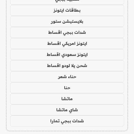
بطاقات ايتونز
بلايستيشن ستور
شدات ببجي اقساط
ايتونز امريكي اقساط
ايتونز سعودي اقساط
شحن يلا لودو اقساط
حناء شعر
حنا
ماتشا
شاي ماتشا
شدات ببجي تمارا