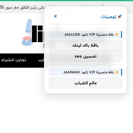
أخبار شائعة
×
توصيات :
باقة متميزة VIP (كود: AA11138):
باقة باك لينك
تحسين seo
تجارب المال
منوعات التجارب
تجارب الشراء
باقة متميزة VIP (كود: AA86842):
عالم الشباب