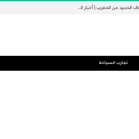
جيب سبتة الإسباني يثير القلق مع عبور الآلاف الحدود من المغرب | أخبار الهجرة
تجارب السياحة