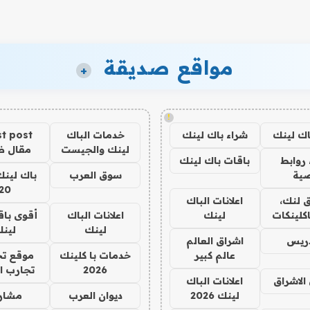
مواقع صديقة
+
!
اك لينك
شراء باك لينك
خدمات الباك
t post
لينك والجيست
مقال 
روابط
باقات باك لينك
ية
سوق العرب
باك لينك
20
 لنك،
اعلانات الباك
كلينكات
لينك
اعلانات الباك
أقوى باق
لينك
لين
دريس
اشراق العالم
عالم كبير
خدمات با كلينك
موقع تج
2026
تجارب ا
الاشراق
اعلانات الباك
لينك 2026
ديوان العرب
مشار