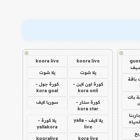
!
!
koora live
koora live
gues
ضيف
يلا شوت
يلا شوت
 باقة
كورة اون لاين -
كورة جول -
kora goal
kora onli
ة باك
كورة ستار -
سوريا لايف
ك
kora star
اربنا
يلا لايف - yalla
يلا كورة -
لحياه
yallakora
live
يع
kooralive
kora live