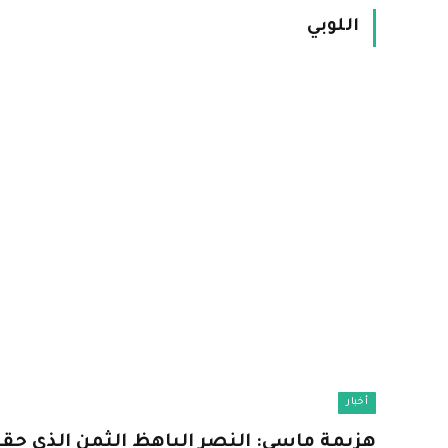
اللوبي
أخبار
هزيمة ماسي: النصر الباهظ الثمن الذي حققه