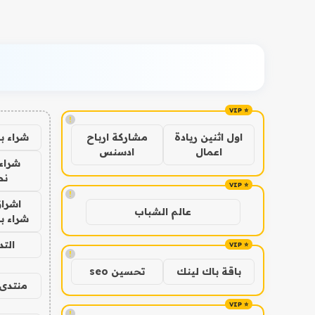
!
شراء ب
اول اثنين ريادة
مشاركة ارباح
اعمال
ادسنس
شراء 
نص
!
اشراق
عالم الشباب
شراء با
الت
!
باقة باك لينك
تحسين seo
منتدى 
!