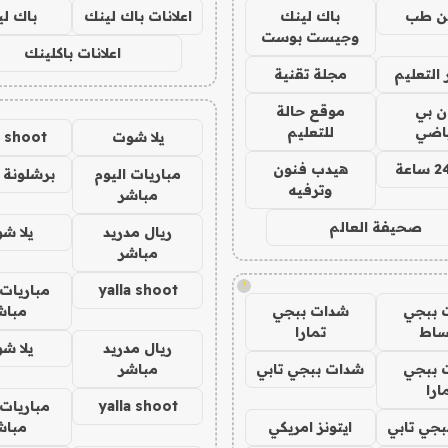
ن طب
باك لينك
اعلانات باك لينك
باك ل
وجيست بوست
اعلانات باكلينك
التعليم
مجلة تقنية
ان بي
موقع حالة
ياضي
للتعليم
يلا شوت
a shoot
هيدب فنون
مباريات اليوم
برشلونة 
وترفيه
مباشر
صحيفة العالم
ريال مدريد
يلا ش
مباشر
!
yalla shoot
مباريات 
 ببجي
شدات ببجي
مباش
ساط
تمارا
ريال مدريد
يلا ش
 ببجي
شدات ببجي تابي
مباشر
ارا
yalla shoot
مباريات 
جي تابي
ايتونز امريكي
مباش