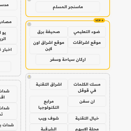
مدس
ماسنجر المسلم
مصادر 
!
ضوء التعليمي
صحيفة برق
يو 
الر
موقع اشراقات
موقع اشراق اون
لاين
اخبار 24 ساعة
اركان سياحة وسفر
!
مسك الكلمات
اشراق التقنية
في قوقل
شدات
اق
ان سفن
مرابع
التكنولوجيا
شدات
تم
خيال التقنية
شوف ويب
شدات بب
مجلة الاسهم
الشرقية