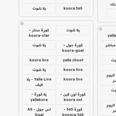
ينك
koora 365
يلا شوت
!
!
يلا شوت
كورة ستار -
koora-star
yall
مباشر
كورة جول -
يلا شوت
koora-goal
وت
yalla shoot
koora live
koora live
يلا شوت
اليوم
koora live
Yalla Live - يلا
ر
لايف
وت
كورة اون لاين -
يلا كورة -
yallakora
koora onl
اليوم
كورة 365 -
اس جول - AS
ر
Goal
kooora 365