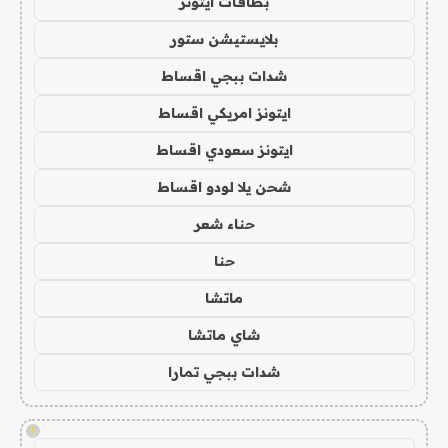
بطاقات ايتونز
بلايستيشن ستور
شدات ببجي اقساط
ايتونز امريكي اقساط
ايتونز سعودي اقساط
شحن يلا لودو اقساط
حناء شعر
حنا
ماتشا
شاي ماتشا
شدات ببجي تمارا
!