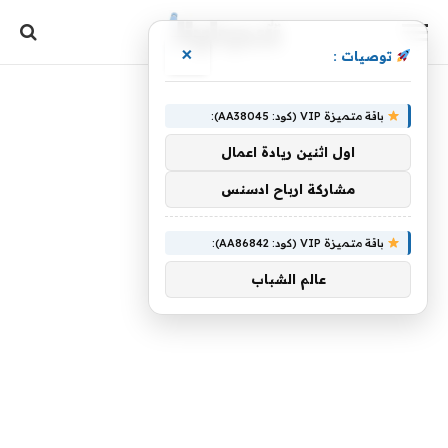
×
توصيات :
باقة متميزة VIP (كود: AA38045):
اول اثنين ريادة اعمال
مشاركة ارباح ادسنس
باقة متميزة VIP (كود: AA86842):
عالم الشباب