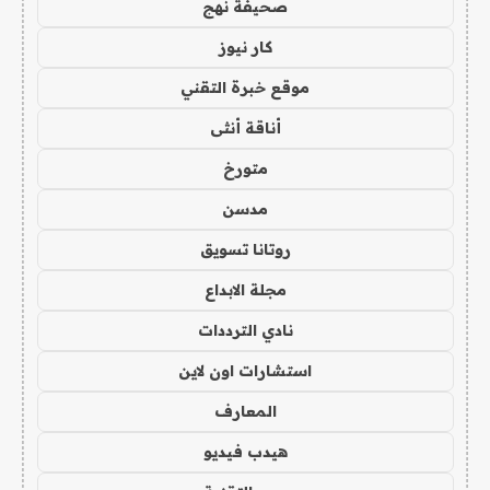
صحيفة نهج
كار نيوز
موقع خبرة التقني
أناقة أنثى
متورخ
مدسن
روتانا تسويق
مجلة الابداع
نادي الترددات
استشارات اون لاين
المعارف
هيدب فيديو