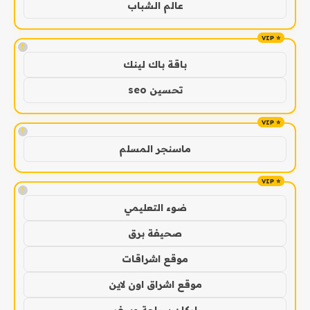
عالم الشباب
!
باقة باك لينك
تحسين seo
!
ماسنجر المسلم
!
ضوء التعليمي
صحيفة برق
موقع اشراقات
موقع اشراق اون لاين
اركان سياحة وسفر