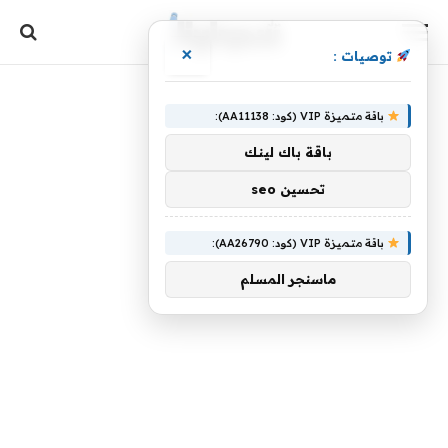
×
توصيات :
باقة متميزة VIP (كود: AA11138):
باقة باك لينك
تحسين seo
باقة متميزة VIP (كود: AA26790):
ماسنجر المسلم