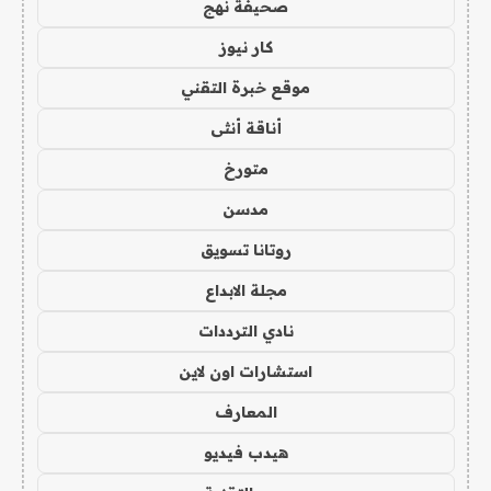
صحيفة نهج
كار نيوز
موقع خبرة التقني
أناقة أنثى
متورخ
مدسن
روتانا تسويق
مجلة الابداع
نادي الترددات
استشارات اون لاين
المعارف
هيدب فيديو