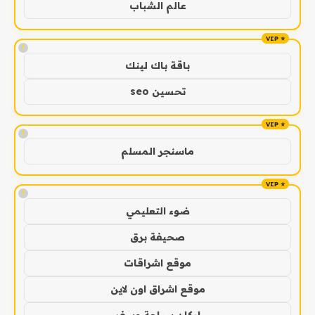
عالم الشباب
!
باقة باك لينك
تحسين seo
!
ماسنجر المسلم
!
ضوء التعليمي
صحيفة برق
موقع اشراقات
موقع اشراق اون لاين
اركان سياحة وسفر