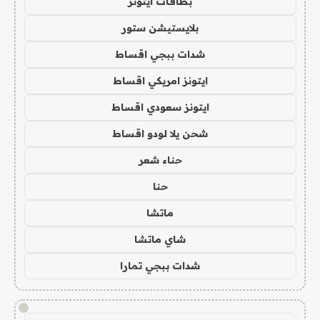
بطاقات ايتونز
بلايستيشن ستور
شدات ببجي اقساط
ايتونز امريكي اقساط
ايتونز سعودي اقساط
شحن يلا لودو اقساط
حناء شعر
حنا
ماتشا
شاي ماتشا
شدات ببجي تمارا
!