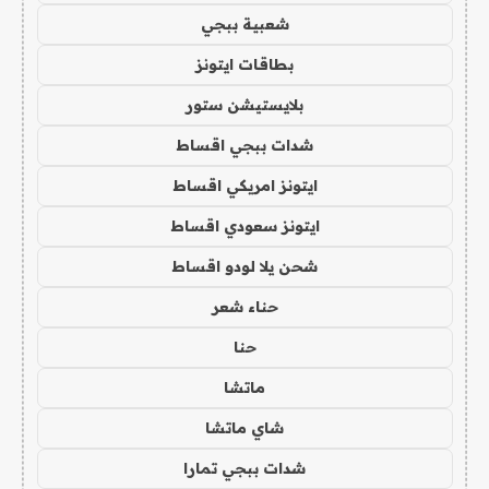
شعبية ببجي
بطاقات ايتونز
بلايستيشن ستور
شدات ببجي اقساط
ايتونز امريكي اقساط
ايتونز سعودي اقساط
شحن يلا لودو اقساط
حناء شعر
حنا
ماتشا
شاي ماتشا
شدات ببجي تمارا