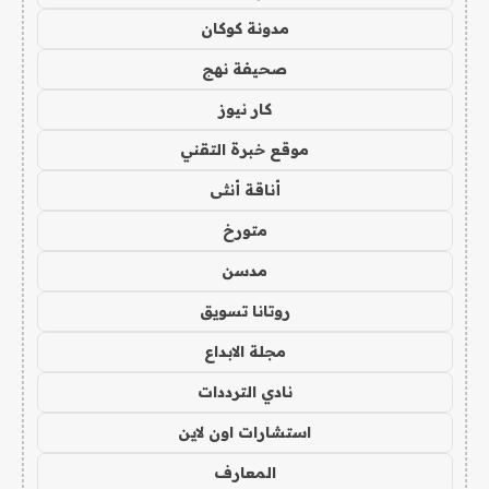
مدونة كوكان
صحيفة نهج
كار نيوز
موقع خبرة التقني
أناقة أنثى
متورخ
مدسن
روتانا تسويق
مجلة الابداع
نادي الترددات
استشارات اون لاين
المعارف