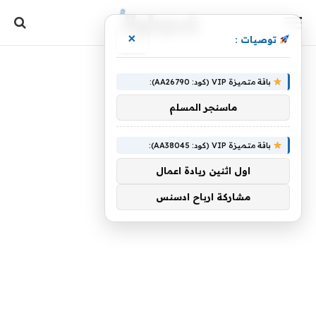
×
توصيات :
باقة متميزة VIP (كود: AA26790):
ماسنجر المسلم
باقة متميزة VIP (كود: AA38045):
اول اثنين ريادة اعمال
مشاركة ارباح ادسنس