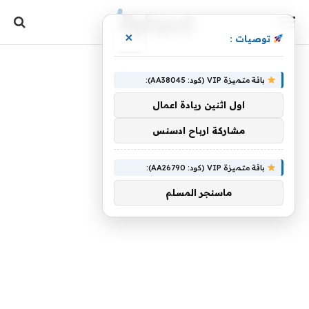
×
توصيات :
باقة متميزة VIP (كود: AA38045):
اول اثنين ريادة اعمال
مشاركة ارباح ادسنس
باقة متميزة VIP (كود: AA26790):
ماسنجر المسلم