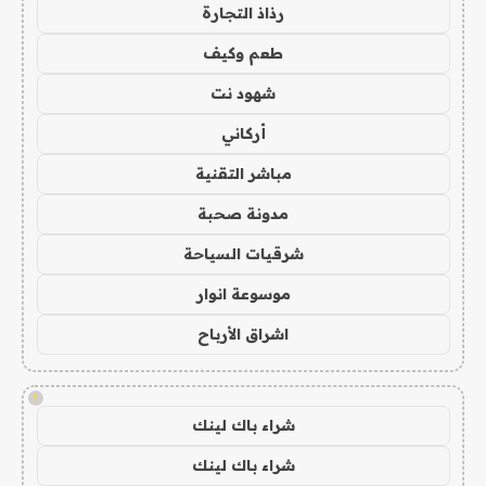
رذاذ التجارة
طعم وكيف
شهود نت
أركاني
مباشر التقنية
مدونة صحبة
شرقيات السياحة
موسوعة انوار
اشراق الأرباح
!
شراء باك لينك
شراء باك لينك