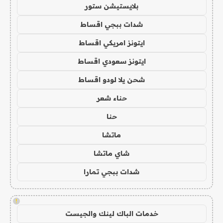
بلايستيشن ستور
شدات ببجي اقساط
ايتونز امريكي اقساط
ايتونز سعودي اقساط
شحن يلا لودو اقساط
حناء شعر
حنا
ماتشا
شاي ماتشا
شدات ببجي تمارا
!
خدمات الباك لينك والجيست