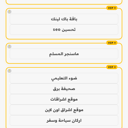
!
باقة باك لينك
تحسين seo
!
ماسنجر المسلم
!
ضوء التعليمي
صحيفة برق
موقع اشراقات
موقع اشراق اون لاين
اركان سياحة وسفر