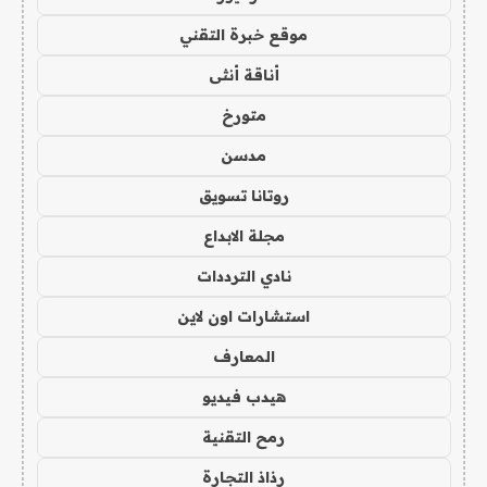
موقع خبرة التقني
أناقة أنثى
متورخ
مدسن
روتانا تسويق
مجلة الابداع
نادي الترددات
استشارات اون لاين
المعارف
هيدب فيديو
رمح التقنية
رذاذ التجارة