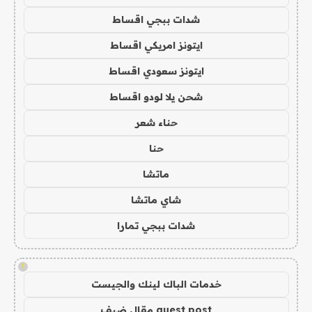
شدات ببجي اقساط
ايتونز امريكي اقساط
ايتونز سعودي اقساط
شحن يلا لودو اقساط
حناء شعر
حنا
ماتشا
شاي ماتشا
شدات ببجي تمارا
!
خدمات الباك لينك والجيست
guest post مقال ضيف