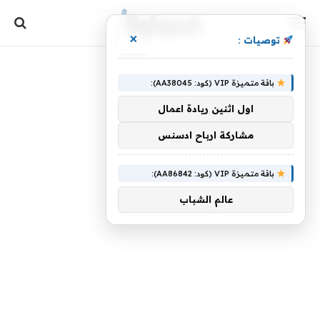
×
توصيات :
باقة متميزة VIP (كود: AA38045):
اول اثنين ريادة اعمال
مشاركة ارباح ادسنس
باقة متميزة VIP (كود: AA86842):
عالم الشباب