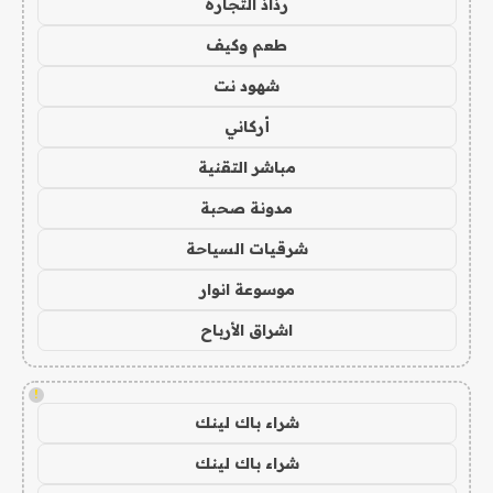
رذاذ التجارة
طعم وكيف
شهود نت
أركاني
مباشر التقنية
مدونة صحبة
شرقيات السياحة
موسوعة انوار
اشراق الأرباح
!
شراء باك لينك
شراء باك لينك