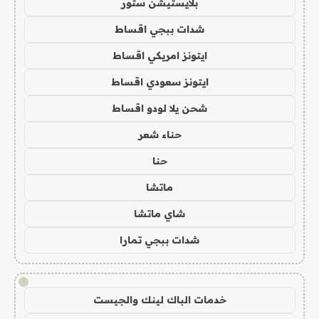
بلايستيشن ستور
شدات ببجي اقساط
ايتونز امريكي اقساط
ايتونز سعودي اقساط
شحن يلا لودو اقساط
حناء شعر
حنا
ماتشا
شاي ماتشا
شدات ببجي تمارا
!
خدمات الباك لينك والجيست