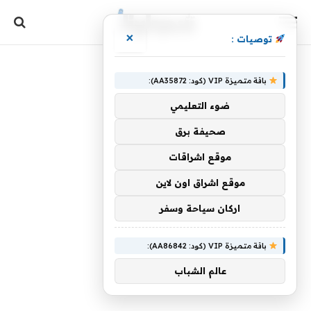
×
توصيات :
باقة متميزة VIP (كود: AA35872):
ضوء التعليمي
صحيفة برق
موقع اشراقات
موقع اشراق اون لاين
اركان سياحة وسفر
باقة متميزة VIP (كود: AA86842):
عالم الشباب