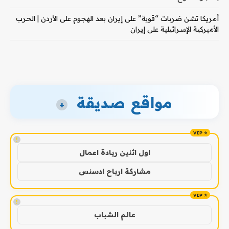
أمريكا تشن ضربات “قوية” على إيران بعد الهجوم على الأردن | الحرب
الأميركية الإسرائيلية على إيران
مواقع صديقة
+
!
اول اثنين ريادة اعمال
مشاركة ارباح ادسنس
!
عالم الشباب