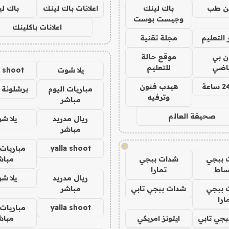
ن طب
باك لينك
اعلانات باك لينك
باك ل
وجيست بوست
اعلانات باكلينك
التعليم
مجلة تقنية
ان بي
موقع حالة
ياضي
للتعليم
يلا شوت
a shoot
هيدب فنون
مباريات اليوم
برشلونة 
وترفيه
مباشر
صحيفة العالم
ريال مدريد
يلا ش
مباشر
!
yalla shoot
مباريات 
 ببجي
شدات ببجي
مباش
ساط
تمارا
ريال مدريد
يلا ش
 ببجي
شدات ببجي تابي
مباشر
ارا
yalla shoot
مباريات 
جي تابي
ايتونز امريكي
مباش