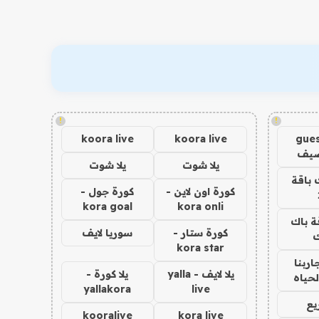
!
!
koora live
koora live
gues
ضيف
يلا شوت
يلا شوت
 باقة
كورة اون لاين -
كورة جول -
kora goal
kora onli
ة باك
كورة ستار -
سوريا لايف
ك
kora star
اربنا
يلا لايف - yalla
يلا كورة -
لحياه
yallakora
live
يع
kooralive
kora live