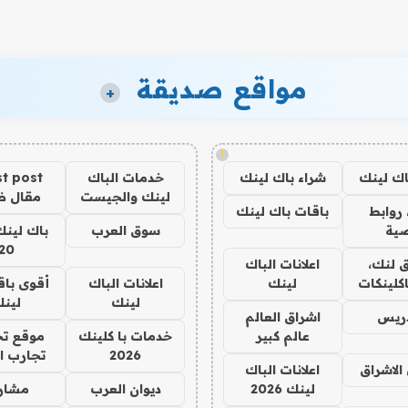
مواقع صديقة
+
!
اك لينك
شراء باك لينك
خدمات الباك
t post
لينك والجيست
مقال 
روابط
باقات باك لينك
ية
سوق العرب
باك لينك
20
 لنك،
اعلانات الباك
كلينكات
لينك
اعلانات الباك
أقوى باق
لينك
لين
دريس
اشراق العالم
عالم كبير
خدمات با كلينك
موقع تج
2026
تجارب ا
الاشراق
اعلانات الباك
لينك 2026
ديوان العرب
مشار