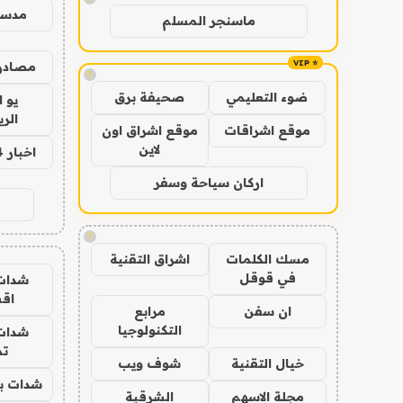
مدس
ماسنجر المسلم
مصادر 
!
ضوء التعليمي
صحيفة برق
يو 
الر
موقع اشراقات
موقع اشراق اون
لاين
اخبار 24 ساعة
اركان سياحة وسفر
!
مسك الكلمات
اشراق التقنية
في قوقل
شدات
اق
ان سفن
مرابع
التكنولوجيا
شدات
تم
خيال التقنية
شوف ويب
شدات بب
مجلة الاسهم
الشرقية