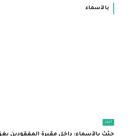
بالأسماء
أخبار
جثث بالأسماء: داخل مقبرة المفقودين بغزة 