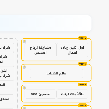
!
شراء ب
اول اثنين ريادة
مشاركة ارباح
اعمال
ادسنس
شراء 
نص
!
اشراق
عالم الشباب
شراء با
الت
!
باقة باك لينك
تحسين seo
منتدى 
!