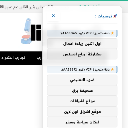
أخبار شائعة
×
توصيات :
باقة متميزة VIP (كود: AA38045):
اول اثنين ريادة اعمال
مشاركة ارباح ادسنس
تجارب المال
منوعات التجارب
تجارب الشراء
باقة متميزة VIP (كود: AA35872):
ضوء التعليمي
صحيفة برق
موقع اشراقات
موقع اشراق اون لاين
اركان سياحة وسفر