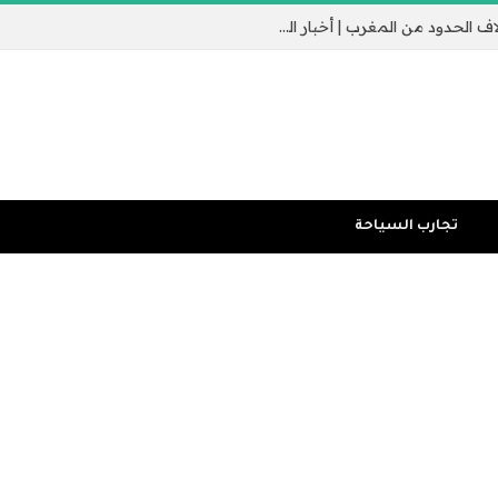
جيب سبتة الإسباني يثير القلق مع عبور الآلاف الحدود من المغرب | أخبار الهجرة
تجارب السياحة