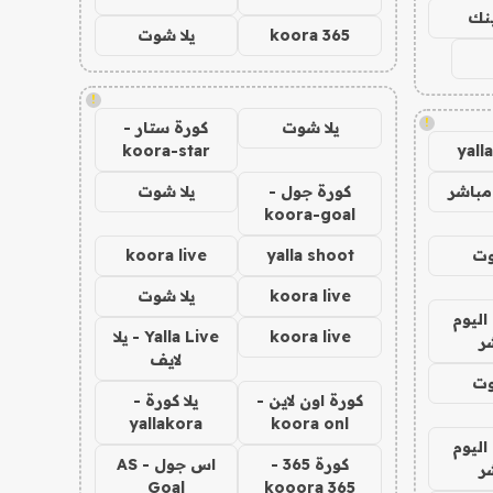
ينك
koora 365
يلا شوت
!
!
يلا شوت
كورة ستار -
koora-star
yall
مباشر
كورة جول -
يلا شوت
koora-goal
وت
yalla shoot
koora live
koora live
يلا شوت
اليوم
koora live
Yalla Live - يلا
ر
لايف
وت
كورة اون لاين -
يلا كورة -
yallakora
koora onl
اليوم
كورة 365 -
اس جول - AS
ر
Goal
kooora 365