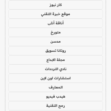
كار نيوز
موقع خبرة التقني
أناقة أنثى
متورخ
مدسن
روتانا تسويق
مجلة الابداع
نادي الترددات
استشارات اون لاين
المعارف
هيدب فيديو
رمح التقنية