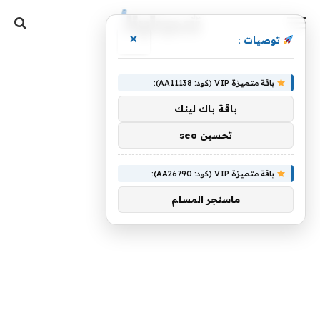
×
توصيات :
باقة متميزة VIP (كود: AA11138):
باقة باك لينك
تحسين seo
باقة متميزة VIP (كود: AA26790):
ماسنجر المسلم