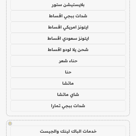
بلايستيشن ستور
شدات ببجي اقساط
ايتونز امريكي اقساط
ايتونز سعودي اقساط
شحن يلا لودو اقساط
حناء شعر
حنا
ماتشا
شاي ماتشا
شدات ببجي تمارا
!
خدمات الباك لينك والجيست