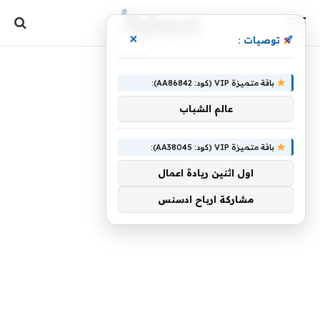
×
توصيات :
باقة متميزة VIP (كود: AA86842):
عالم الشباب
باقة متميزة VIP (كود: AA38045):
اول اثنين ريادة اعمال
مشاركة ارباح ادسنس