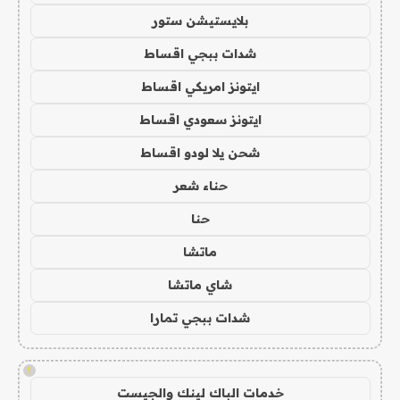
بلايستيشن ستور
شدات ببجي اقساط
ايتونز امريكي اقساط
ايتونز سعودي اقساط
شحن يلا لودو اقساط
حناء شعر
حنا
ماتشا
شاي ماتشا
شدات ببجي تمارا
!
خدمات الباك لينك والجيست