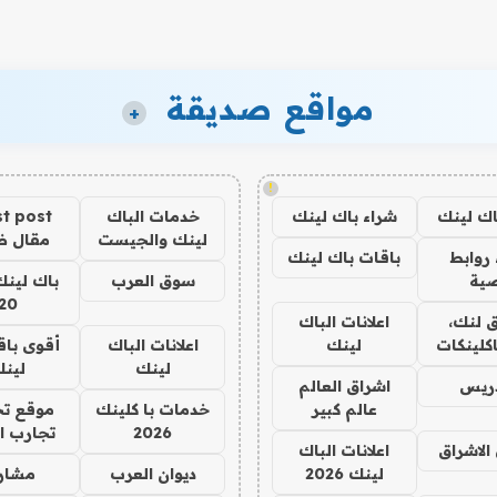
مواقع صديقة
+
!
اك لينك
شراء باك لينك
خدمات الباك
t post
لينك والجيست
مقال 
روابط
باقات باك لينك
ية
سوق العرب
باك لينك
20
 لنك،
اعلانات الباك
كلينكات
لينك
اعلانات الباك
أقوى باق
لينك
لين
دريس
اشراق العالم
عالم كبير
خدمات با كلينك
موقع تج
2026
تجارب ا
الاشراق
اعلانات الباك
لينك 2026
ديوان العرب
مشار