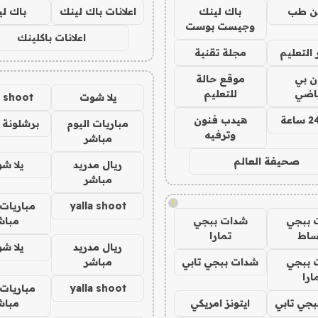
ن طب
باك لينك
اعلانات باك لينك
باك ل
وجيست بوست
اعلانات باكلينك
التعليم
مجلة تقنية
ان بي
موقع حالة
ياضي
للتعليم
يلا شوت
a shoot
هيدب فنون
مباريات اليوم
برشلونة 
وترفيه
مباشر
صحيفة العالم
ريال مدريد
يلا ش
مباشر
!
yalla shoot
مباريات 
 ببجي
شدات ببجي
مباش
ساط
تمارا
ريال مدريد
يلا ش
 ببجي
شدات ببجي تابي
مباشر
ارا
yalla shoot
مباريات 
جي تابي
ايتونز امريكي
مباش