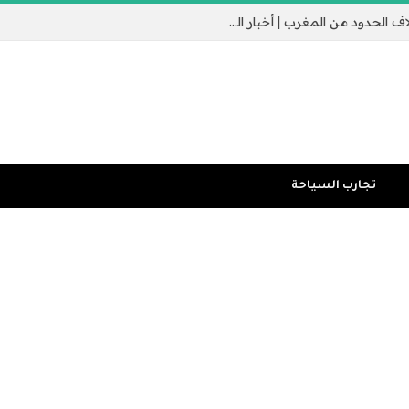
جيب سبتة الإسباني يثير القلق مع عبور الآلاف الحدود من المغرب | أخبار الهجرة
تجارب السياحة