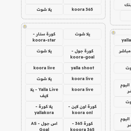
ينك
koora 365
يلا شوت
!
!
يلا شوت
كورة ستار -
koora-star
yall
مباشر
كورة جول -
يلا شوت
koora-goal
وت
yalla shoot
koora live
koora live
يلا شوت
اليوم
koora live
Yalla Live - يلا
ر
لايف
وت
كورة اون لاين -
يلا كورة -
yallakora
koora onl
اليوم
كورة 365 -
اس جول - AS
ر
Goal
kooora 365