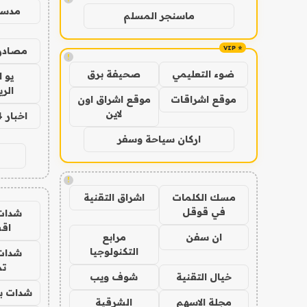
مدس
ماسنجر المسلم
مصادر 
!
ضوء التعليمي
صحيفة برق
يو 
الر
موقع اشراقات
موقع اشراق اون
لاين
اخبار 24 ساعة
اركان سياحة وسفر
!
مسك الكلمات
اشراق التقنية
في قوقل
شدات
اق
ان سفن
مرابع
التكنولوجيا
شدات
تم
خيال التقنية
شوف ويب
شدات بب
مجلة الاسهم
الشرقية