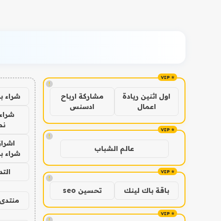
!
شراء ب
اول اثنين ريادة
مشاركة ارباح
اعمال
ادسنس
شراء 
نص
!
اشراق
عالم الشباب
شراء با
الت
!
باقة باك لينك
تحسين seo
منتدى 
!