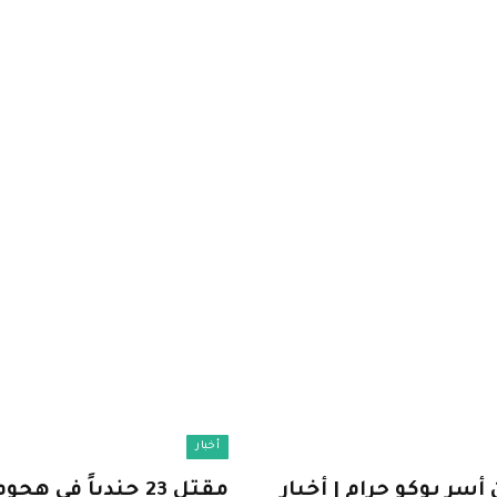
أخبار
أسر بوكو حرام | أخبار
مقتل 23 جندياً ف