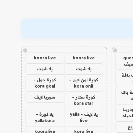
!
!
koora live
koora live
gues
ضيف
يلا شوت
يلا شوت
 باقة
كورة اون لاين -
كورة جول -
kora goal
kora onli
ة باك
كورة ستار -
سوريا لايف
ك
kora star
اربنا
يلا لايف - yalla
يلا كورة -
لحياه
yallakora
live
يع
kooralive
kora live