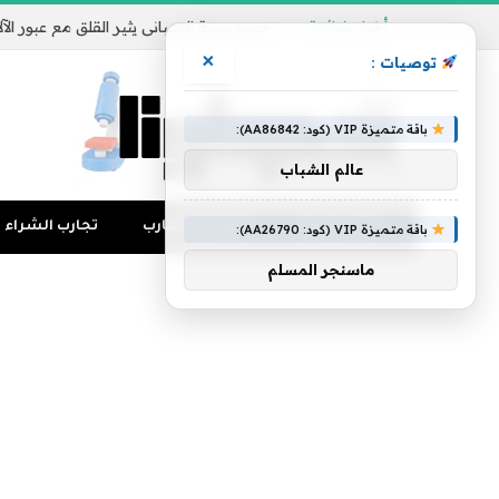
أخبار شائعة
×
توصيات :
باقة متميزة VIP (كود: AA86842):
عالم الشباب
تجارب المال
منوعات التجارب
تجارب الشراء
باقة متميزة VIP (كود: AA26790):
ماسنجر المسلم