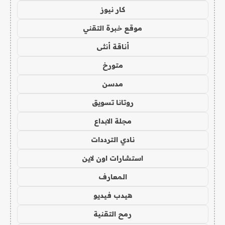
كار نيوز
موقع خبرة التقني
أناقة أنثى
متورخ
مدسن
روتانا تسويق
مجلة الابداع
نادي الترددات
استشارات اون لاين
المعارف
هيدب فيديو
رمح التقنية