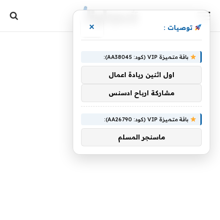
×
توصيات :
باقة متميزة VIP (كود: AA38045):
اول اثنين ريادة اعمال
مشاركة ارباح ادسنس
باقة متميزة VIP (كود: AA26790):
ماسنجر المسلم