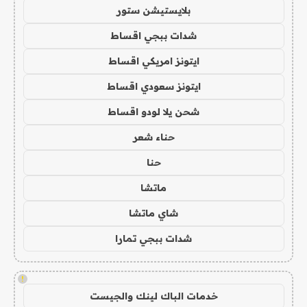
بلايستيشن ستور
شدات ببجي اقساط
ايتونز امريكي اقساط
ايتونز سعودي اقساط
شحن يلا لودو اقساط
حناء شعر
حنا
ماتشا
شاي ماتشا
شدات ببجي تمارا
!
خدمات الباك لينك والجيست