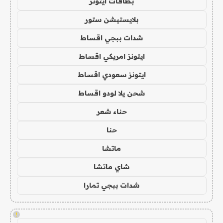
بطاقات ايتونز
بلايستيشن ستور
شدات ببجي اقساط
ايتونز امريكي اقساط
ايتونز سعودي اقساط
شحن يلا لودو اقساط
حناء شعر
حنا
ماتشا
شاي ماتشا
شدات ببجي تمارا
!