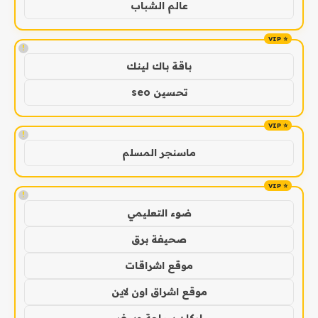
عالم الشباب
!
باقة باك لينك
تحسين seo
!
ماسنجر المسلم
!
ضوء التعليمي
صحيفة برق
موقع اشراقات
موقع اشراق اون لاين
اركان سياحة وسفر