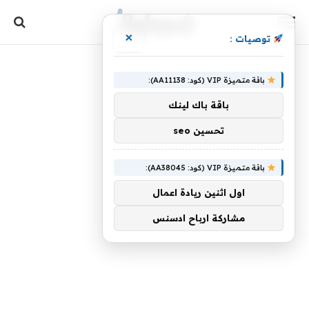
×
توصيات :
باقة متميزة VIP (كود: AA11138):
باقة باك لينك
تحسين seo
باقة متميزة VIP (كود: AA38045):
اول اثنين ريادة اعمال
مشاركة ارباح ادسنس