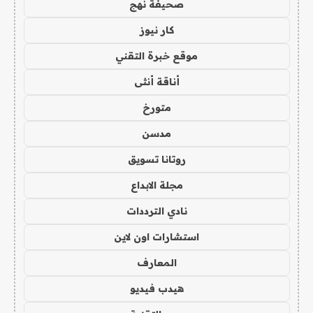
صحيفة نهج
كار نيوز
موقع خبرة التقني
أناقة أنثى
متورخ
مدسن
روتانا تسويق
مجلة الابداع
نادي الترددات
استشارات اون لاين
المعارف
هيدب فيديو