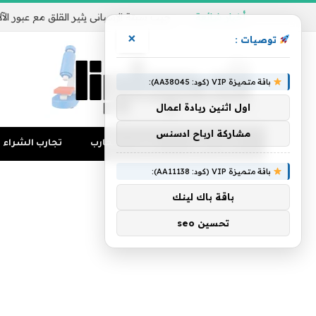
أخبار شائعة
×
توصيات :
باقة متميزة VIP (كود: AA38045):
اول اثنين ريادة اعمال
مشاركة ارباح ادسنس
تجارب المال
منوعات التجارب
تجارب الشراء
باقة متميزة VIP (كود: AA11138):
باقة باك لينك
تحسين seo