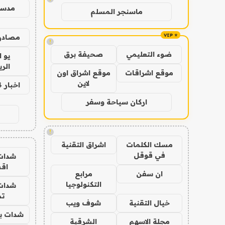
مدس
ماسنجر المسلم
مصادر 
!
ضوء التعليمي
صحيفة برق
يو 
الر
موقع اشراقات
موقع اشراق اون
لاين
اخبار 24 ساعة
اركان سياحة وسفر
!
مسك الكلمات
اشراق التقنية
في قوقل
شدات
اق
ان سفن
مرابع
التكنولوجيا
شدات
تم
خيال التقنية
شوف ويب
شدات بب
مجلة الاسهم
الشرقية