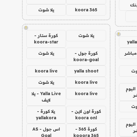
ينك
koora 365
يلا شوت
!
!
يلا شوت
كورة ستار -
koora-star
yall
مباشر
كورة جول -
يلا شوت
koora-goal
وت
yalla shoot
koora live
koora live
يلا شوت
اليوم
koora live
Yalla Live - يلا
ر
لايف
وت
كورة اون لاين -
يلا كورة -
yallakora
koora onl
اليوم
كورة 365 -
اس جول - AS
ر
Goal
kooora 365