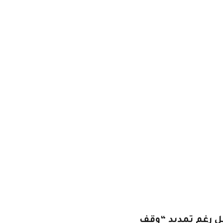
صل رغم تمديد “وقف