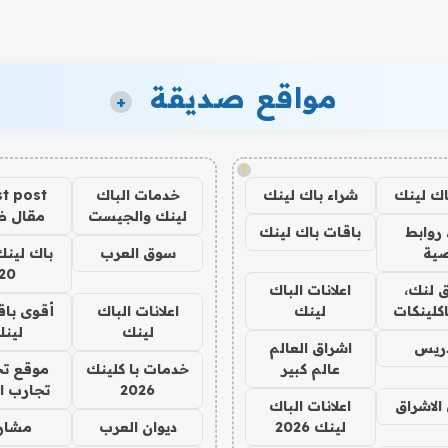
مواقع صديقة
+
!
اك لينك
شراء باك لينك
خدمات الباك
t post
لينك والجيست
مقال 
روابط
باقات باك لينك
ية
سوق العرب
باك لينك
20
 لنك،
اعلانات الباك
كلينكات
لينك
اعلانات الباك
أقوى باق
لينك
لين
دريس
اشراق العالم
عالم كبير
خدمات با كلينك
موقع تج
2026
تجارب ا
الاشراق
اعلانات الباك
لينك 2026
ديوان العرب
مشار