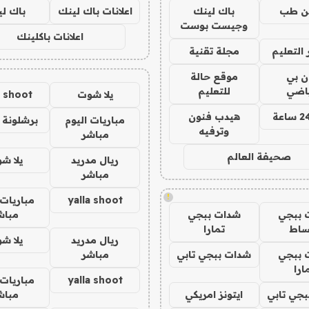
ن طب
باك لينك
اعلانات باك لينك
باك ل
وجيست بوست
اعلانات باكلينك
التعليم
مجلة تقنية
ان بي
موقع حالة
ياضي
للتعليم
يلا شوت
a shoot
هيدب فنون
مباريات اليوم
برشلونة 
وترفيه
مباشر
صحيفة العالم
ريال مدريد
يلا ش
مباشر
!
yalla shoot
مباريات 
 ببجي
شدات ببجي
مباش
ساط
تمارا
ريال مدريد
يلا ش
 ببجي
شدات ببجي تابي
مباشر
ارا
yalla shoot
مباريات 
جي تابي
ايتونز امريكي
مباش