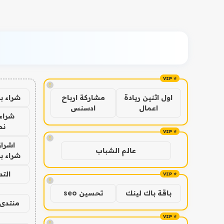
!
شراء ب
اول اثنين ريادة
مشاركة ارباح
اعمال
ادسنس
شراء 
نص
!
اشراق
عالم الشباب
شراء با
الت
!
باقة باك لينك
تحسين seo
منتدى 
!