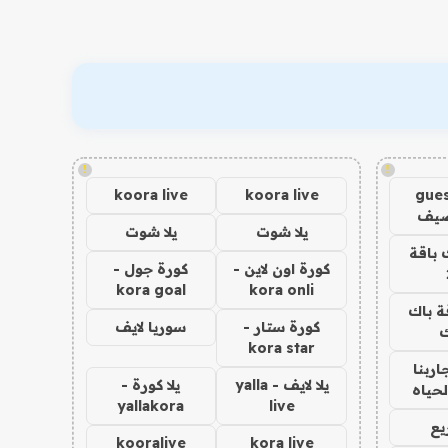
!
!
koora live
koora live
gues
ضيف
يلا شوت
يلا شوت
 باقة
كورة اون لاين -
كورة جول -
kora goal
kora onli
ة باك
كورة ستار -
سوريا لايف
ك
kora star
اربنا
يلا لايف - yalla
يلا كورة -
لحياه
yallakora
live
يع
kooralive
kora live