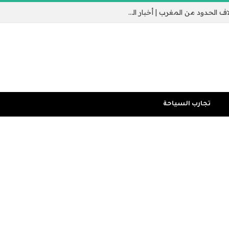
جيب سبتة الإسباني يثير القلق مع عبور الآلاف الحدود من المغرب | أخبار الهجرة
تجارب السياحة