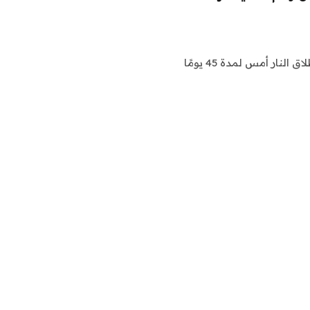
وعلى الرغم من قيام لبنان وإسرائيل بتمديد اتفاق وقف إطلاق النار أمس لمدة 45 يومًا