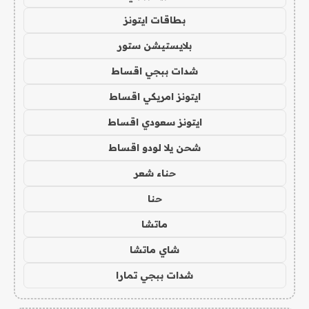
بطاقات ايتونز
بلايستيشن ستور
شدات ببجي اقساط
ايتونز امريكي اقساط
ايتونز سعودي اقساط
شحن يلا لودو اقساط
حناء شعر
حنا
ماتشا
شاي ماتشا
شدات ببجي تمارا