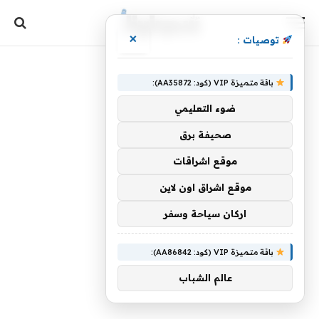
×
توصيات :
باقة متميزة VIP (كود: AA35872):
ضوء التعليمي
صحيفة برق
موقع اشراقات
موقع اشراق اون لاين
اركان سياحة وسفر
باقة متميزة VIP (كود: AA86842):
عالم الشباب