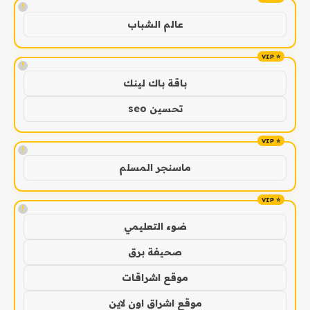
!
عالم الشباب
!
باقة باك لينك
تحسين seo
!
ماسنجر المسلم
!
ضوء التعليمي
صحيفة برق
موقع اشراقات
موقع اشراق اون لاين