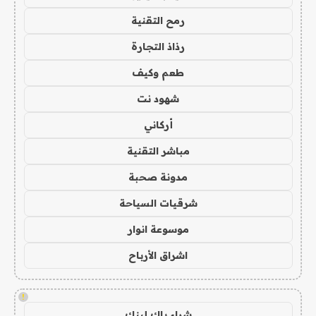
رمح التقنية
رذاذ التجارة
طعم وكيف
شهود نت
أركاني
مباشر التقنية
مدونة صحبة
شرقيات السياحة
موسوعة انوار
اشراق الأرباح
!
شراء باك لينك