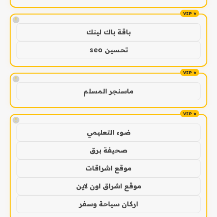
!
باقة باك لينك
تحسين seo
!
ماسنجر المسلم
!
ضوء التعليمي
صحيفة برق
موقع اشراقات
موقع اشراق اون لاين
اركان سياحة وسفر