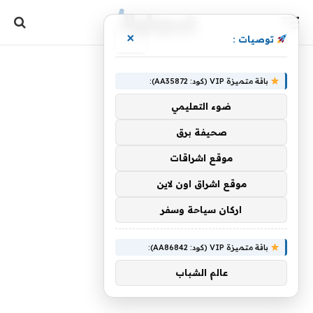
×
توصيات :
باقة متميزة VIP (كود: AA35872):
ضوء التعليمي
صحيفة برق
موقع اشراقات
موقع اشراق اون لاين
اركان سياحة وسفر
باقة متميزة VIP (كود: AA86842):
عالم الشباب