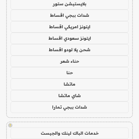
بلايستيشن ستور
شدات ببجي اقساط
ايتونز امريكي اقساط
ايتونز سعودي اقساط
شحن يلا لودو اقساط
حناء شعر
حنا
ماتشا
شاي ماتشا
شدات ببجي تمارا
!
خدمات الباك لينك والجيست