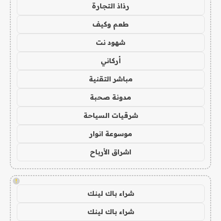
رذاذ التجارة
طعم وكيف
شهود نت
أركاني
مباشر التقنية
مدونة صحبة
شرقيات السياحة
موسوعة انوار
اشراق الأرباح
!
شراء باك لينك
شراء باك لينك