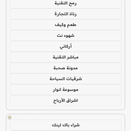
رمح التقنية
رذاذ التجارة
طعم وكيف
شهود نت
أركاني
مباشر التقنية
مدونة صحبة
شرقيات السياحة
موسوعة انوار
اشراق الأرباح
!
شراء باك لينك