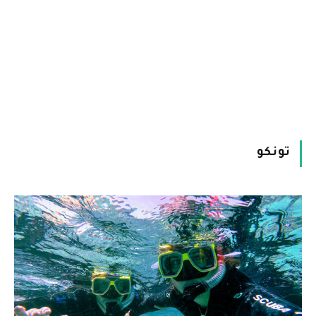
تونكو