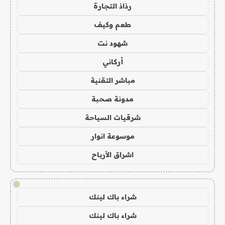
رذاذ التجارة
طعم وكيف
شهود نت
أركاني
مباشر التقنية
مدونة صحبة
شرقيات السياحة
موسوعة انوار
اشراق الأرباح
!
شراء باك لينك
شراء باك لينك