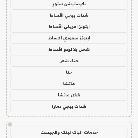
بلايستيشن ستور
شدات ببجي اقساط
ايتونز امريكي اقساط
ايتونز سعودي اقساط
شحن يلا لودو اقساط
حناء شعر
حنا
ماتشا
شاي ماتشا
شدات ببجي تمارا
!
خدمات الباك لينك والجيست