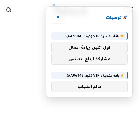
×
توصيات :
باقة متميزة VIP (كود: AA38045):
اول اثنين ريادة اعمال
مشاركة ارباح ادسنس
باقة متميزة VIP (كود: AA86842):
عالم الشباب