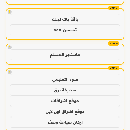
!
باقة باك لينك
تحسين seo
!
ماسنجر المسلم
!
ضوء التعليمي
صحيفة برق
موقع اشراقات
موقع اشراق اون لاين
اركان سياحة وسفر