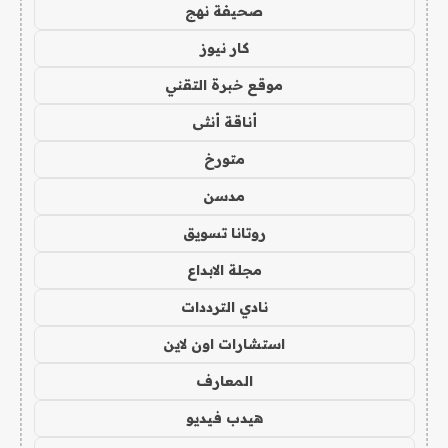
صحيفة نهج
كار نيوز
موقع خبرة التقني
أناقة أنثى
متورخ
مدسن
روتانا تسويق
مجلة الابداع
نادي الترددات
استشارات اون لاين
المعارف
هيدب فيديو