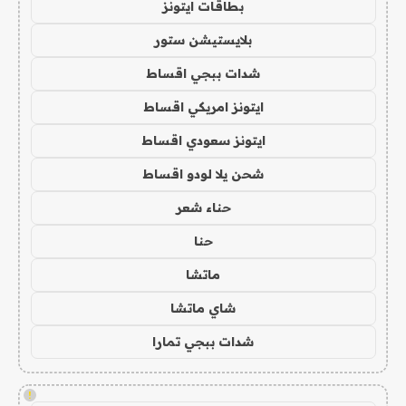
بطاقات ايتونز
بلايستيشن ستور
شدات ببجي اقساط
ايتونز امريكي اقساط
ايتونز سعودي اقساط
شحن يلا لودو اقساط
حناء شعر
حنا
ماتشا
شاي ماتشا
شدات ببجي تمارا
!