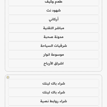
طعم وكيف
شهود نت
أركاني
مباشر التقنية
مدونة صحبة
شرقيات السياحة
موسوعة انوار
اشراق الأرباح
!
شراء باك لينك
شراء باك لينك
شراء روابط نصية