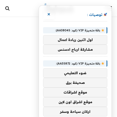
×
توصيات :
باقة متميزة VIP (كود: AA38045):
اول اثنين ريادة اعمال
مشاركة ارباح ادسنس
باقة متميزة VIP (كود: AA35872):
ضوء التعليمي
صحيفة برق
موقع اشراقات
موقع اشراق اون لاين
اركان سياحة وسفر