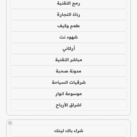
رمح التقنية
رذاذ التجارة
طعم وكيف
شهود نت
أركاني
مباشر التقنية
مدونة صحبة
شرقيات السياحة
موسوعة انوار
اشراق الأرباح
!
شراء باك لينك