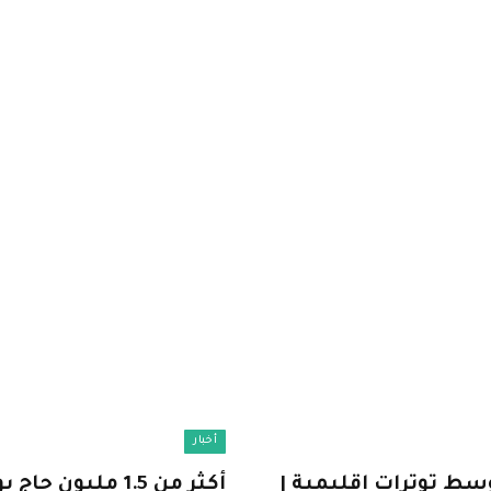
أخبار
لحج وسط توترات إقليمية |
أكثر من 1.5 ملي