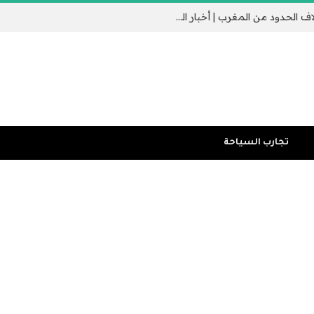
جيب سبتة الإسباني يثير القلق مع عبور الآلاف الحدود من المغرب | أخبار الهجرة
تجارب السياحة