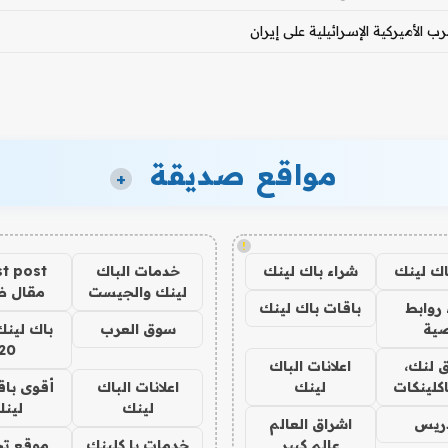
 الأميركية الإسرائيلية على إيران
مواقع صديقة
+
!
اك لينك
شراء باك لينك
خدمات الباك
t post
لينك والجيست
مقال 
روابط
باقات باك لينك
ية
سوق العرب
باك لينك
20
 لنك،
اعلانات الباك
كلينكات
لينك
اعلانات الباك
أقوى باق
لينك
لين
دريس
اشراق العالم
عالم كبير
خدمات با كلينك
موقع تج