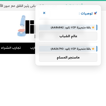
أخبار شائعة
×
توصيات :
باقة متميزة VIP (كود: AA86842):
عالم الشباب
تجارب المال
منوعات التجارب
تجارب الشراء
باقة متميزة VIP (كود: AA26790):
ماسنجر المسلم