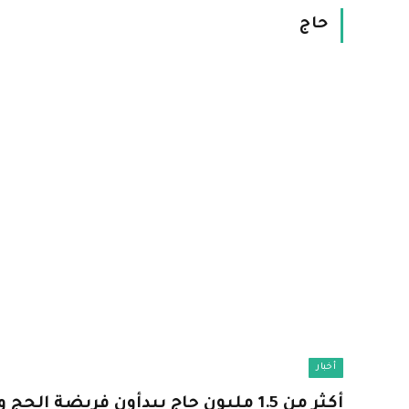
حاج
أخبار
أكثر من 1.5 مليون حاج يبدأون فريضة ا