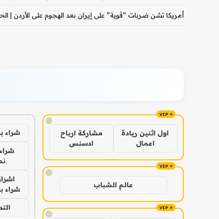
أمريكا تشن ضربات “قوية” على إيران بعد الهجوم على الأردن | الحرب
!
شراء ب
اول اثنين ريادة
مشاركة ارباح
اعمال
ادسنس
شراء 
نص
!
اشراق
عالم الشباب
شراء با
الت
!