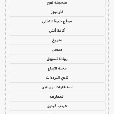
صحيفة نهج
كار نيوز
موقع خبرة التقني
أناقة أنثى
متورخ
مدسن
روتانا تسويق
مجلة الابداع
نادي الترددات
استشارات اون لاين
المعارف
هيدب فيديو