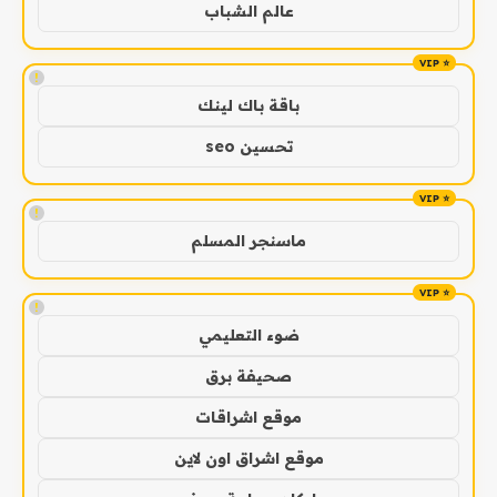
عالم الشباب
!
باقة باك لينك
تحسين seo
!
ماسنجر المسلم
!
ضوء التعليمي
صحيفة برق
موقع اشراقات
موقع اشراق اون لاين