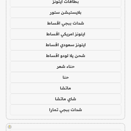
بطاقات ايتونز
بلايستيشن ستور
شدات ببجي اقساط
ايتونز امريكي اقساط
ايتونز سعودي اقساط
شحن يلا لودو اقساط
حناء شعر
حنا
ماتشا
شاي ماتشا
شدات ببجي تمارا
!