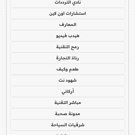
نادي الترددات
استشارات اون لاين
المعارف
هيدب فيديو
رمح التقنية
رذاذ التجارة
طعم وكيف
شهود نت
أركاني
مباشر التقنية
مدونة صحبة
شرقيات السياحة