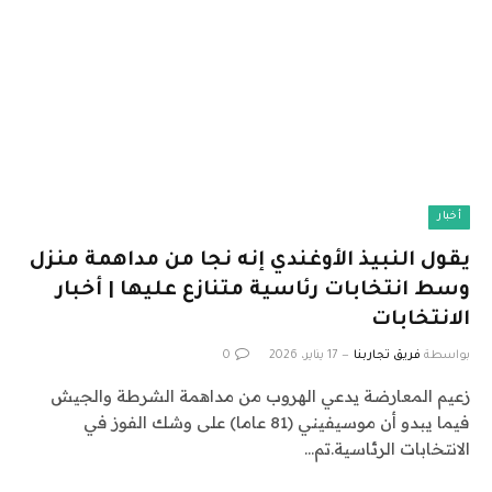
أخبار
يقول النبيذ الأوغندي إنه نجا من مداهمة منزل
وسط انتخابات رئاسية متنازع عليها | أخبار
الانتخابات
بواسطة
فريق تجاربنا
17 يناير، 2026
0
زعيم المعارضة يدعي الهروب من مداهمة الشرطة والجيش
فيما يبدو أن موسيفيني (81 عاما) على وشك الفوز في
الانتخابات الرئاسية.تم…