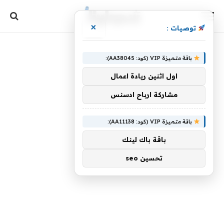
×
توصيات :
باقة متميزة VIP (كود: AA38045):
اول اثنين ريادة اعمال
مشاركة ارباح ادسنس
باقة متميزة VIP (كود: AA11138):
باقة باك لينك
تحسين seo