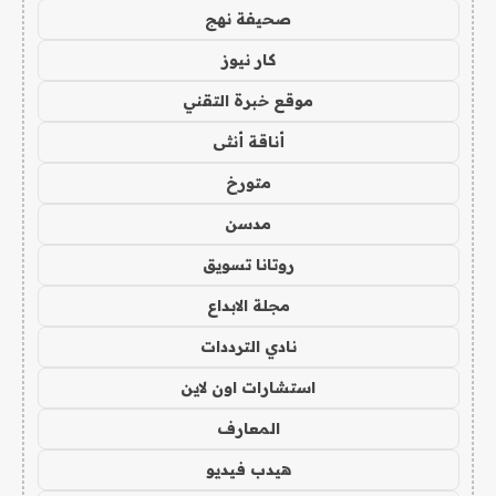
صحيفة نهج
كار نيوز
موقع خبرة التقني
أناقة أنثى
متورخ
مدسن
روتانا تسويق
مجلة الابداع
نادي الترددات
استشارات اون لاين
المعارف
هيدب فيديو