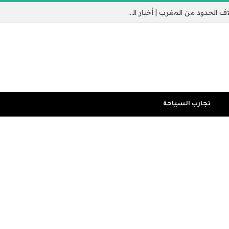
جيب سبتة الإسباني يثير القلق مع عبور الآلاف الحدود من المغرب | أخبار الهجرة
تجارب السياحة