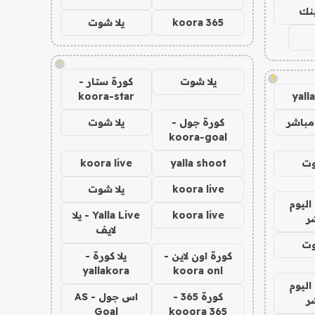
ينك
koora 365
يلا شوت
!
!
يلا شوت
كورة ستار -
koora-star
yall
مباشر
كورة جول -
يلا شوت
koora-goal
وت
yalla shoot
koora live
koora live
يلا شوت
اليوم
koora live
Yalla Live - يلا
ر
لايف
وت
كورة اون لاين -
يلا كورة -
yallakora
koora onl
اليوم
كورة 365 -
اس جول - AS
ر
Goal
kooora 365