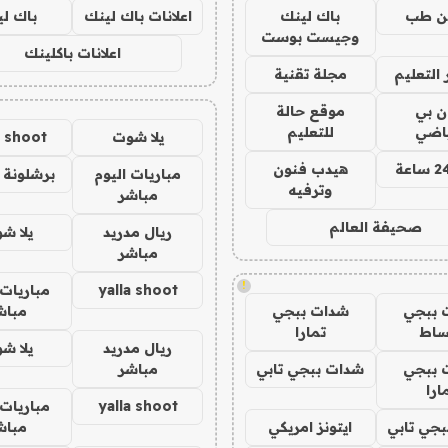
ن طب
باك لينك
اعلانات باك لينك
باك ل
وجيست بوست
اعلانات باكلينك
التعليم
مجلة تقنية
ان بي
موقع حالة
ياضي
للتعليم
يلا شوت
a shoot
هيدب فنون
مباريات اليوم
برشلونة 
وترفيه
مباشر
صحيفة العالم
ريال مدريد
يلا ش
مباشر
!
yalla shoot
مباريات 
 ببجي
شدات ببجي
مباش
ساط
تمارا
ريال مدريد
يلا ش
 ببجي
شدات ببجي تابي
مباشر
ارا
yalla shoot
مباريات 
جي تابي
ايتونز امريكي
مباش