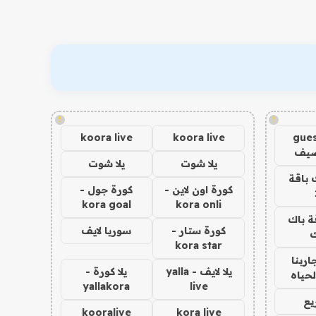
!
!
koora live
koora live
gues
ضيف
يلا شوت
يلا شوت
 باقة
كورة اون لاين -
كورة جول -
kora goal
kora onli
ة باك
كورة ستار -
سوريا لايف
ك
kora star
اربنا
يلا لايف - yalla
يلا كورة -
لحياه
yallakora
live
يع
kooralive
kora live