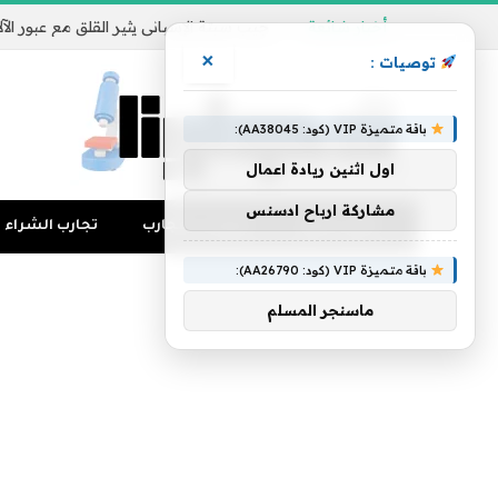
أخبار شائعة
×
توصيات :
باقة متميزة VIP (كود: AA38045):
اول اثنين ريادة اعمال
مشاركة ارباح ادسنس
تجارب المال
منوعات التجارب
تجارب الشراء
باقة متميزة VIP (كود: AA26790):
ماسنجر المسلم