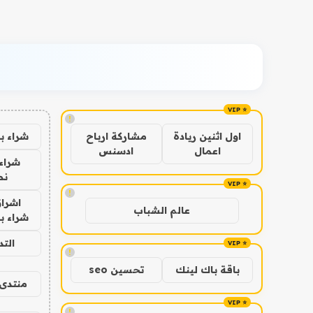
!
شراء ب
اول اثنين ريادة
مشاركة ارباح
اعمال
ادسنس
شراء 
نص
!
اشراق
عالم الشباب
شراء با
الت
!
باقة باك لينك
تحسين seo
منتدى 
!