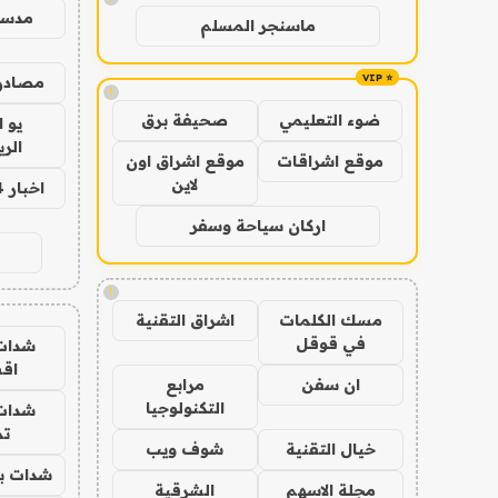
مدس
ماسنجر المسلم
مصادر 
!
ضوء التعليمي
صحيفة برق
يو 
الر
موقع اشراقات
موقع اشراق اون
لاين
اخبار 24 ساعة
اركان سياحة وسفر
!
مسك الكلمات
اشراق التقنية
في قوقل
شدات
اق
ان سفن
مرابع
التكنولوجيا
شدات
تم
خيال التقنية
شوف ويب
شدات بب
مجلة الاسهم
الشرقية