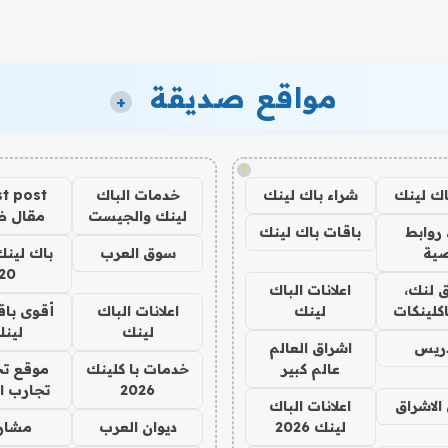
مواقع صديقة
+
!
اك لينك
شراء باك لينك
خدمات الباك
t post
لينك والجيست
مقال 
روابط
باقات باك لينك
ية
سوق العرب
باك لينك
20
 لنك،
اعلانات الباك
كلينكات
لينك
اعلانات الباك
أقوى باق
لينك
لين
دريس
اشراق العالم
عالم كبير
خدمات با كلينك
موقع تج
2026
تجارب ا
الاشراق
اعلانات الباك
لينك 2026
ديوان العرب
مشار