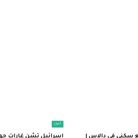
أخبار
ع سكني في دالاس |
إسرائيل تشن غارات جوية