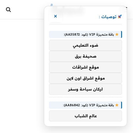
×
توصيات :
باقة متميزة VIP (كود: AA35872):
ضوء التعليمي
صحيفة برق
موقع اشراقات
موقع اشراق اون لاين
اركان سياحة وسفر
باقة متميزة VIP (كود: AA86842):
عالم الشباب