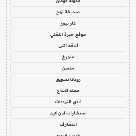
مدونة كوكان
صحيفة نهج
كار نيوز
موقع خبرة التقني
أناقة أنثى
متورخ
مدسن
روتانا تسويق
مجلة الابداع
نادي الترددات
استشارات اون لاين
المعارف
هيدب فيديو