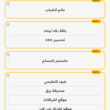
!
عالم الشباب
!
باقة باك لينك
تحسين seo
!
ماسنجر المسلم
!
ضوء التعليمي
صحيفة برق
موقع اشراقات
موقع اشراق اون لاين