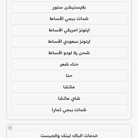
بلايستيشن ستور
شدات ببجي اقساط
ايتونز امريكي اقساط
ايتونز سعودي اقساط
شحن يلا لودو اقساط
حناء شعر
حنا
ماتشا
شاي ماتشا
شدات ببجي تمارا
!
خدمات الباك لينك والجيست