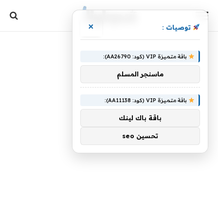
×
توصيات :
باقة متميزة VIP (كود: AA26790):
ماسنجر المسلم
باقة متميزة VIP (كود: AA11138):
باقة باك لينك
تحسين seo