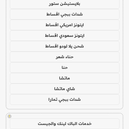
بلايستيشن ستور
شدات ببجي اقساط
ايتونز امريكي اقساط
ايتونز سعودي اقساط
شحن يلا لودو اقساط
حناء شعر
حنا
ماتشا
شاي ماتشا
شدات ببجي تمارا
!
خدمات الباك لينك والجيست