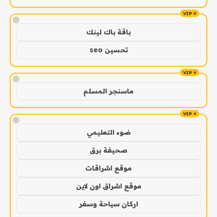
!
باقة باك لينك
تحسين seo
!
ماسنجر المسلم
!
ضوء التعليمي
صحيفة برق
موقع اشراقات
موقع اشراق اون لاين
اركان سياحة وسفر