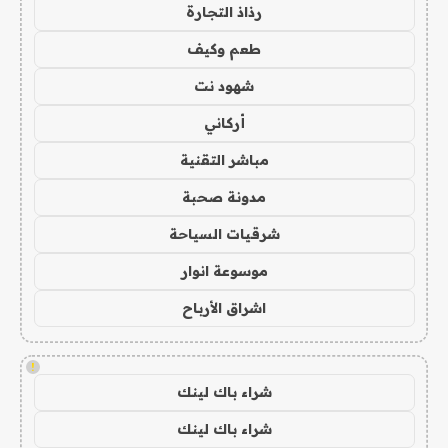
رذاذ التجارة
طعم وكيف
شهود نت
أركاني
مباشر التقنية
مدونة صحبة
شرقيات السياحة
موسوعة انوار
اشراق الأرباح
!
شراء باك لينك
شراء باك لينك