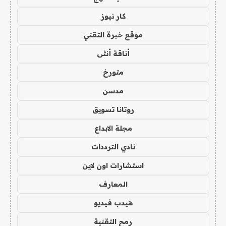
كار نيوز
موقع خبرة التقني
أناقة أنثى
متورخ
مدسن
روتانا تسويق
مجلة الابداع
نادي الترددات
استشارات اون لاين
المعارف
هيدب فيديو
رمح التقنية