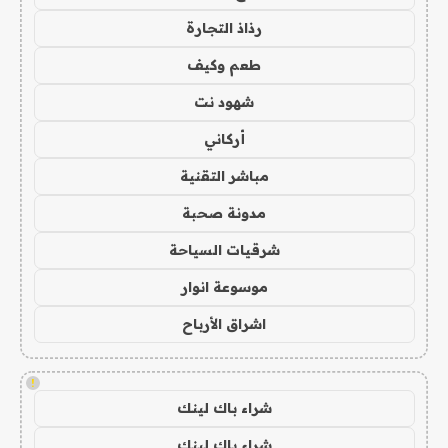
رذاذ التجارة
طعم وكيف
شهود نت
أركاني
مباشر التقنية
مدونة صحبة
شرقيات السياحة
موسوعة انوار
اشراق الأرباح
!
شراء باك لينك
شراء باك لينك