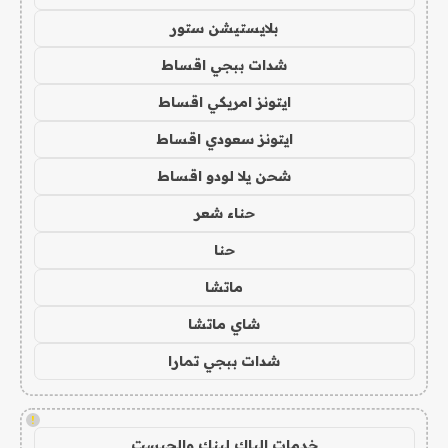
بلايستيشن ستور
شدات ببجي اقساط
ايتونز امريكي اقساط
ايتونز سعودي اقساط
شحن يلا لودو اقساط
حناء شعر
حنا
ماتشا
شاي ماتشا
شدات ببجي تمارا
!
خدمات الباك لينك والجيست