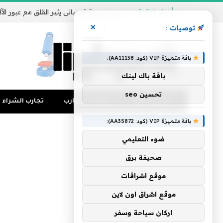
أخبار شائعة
×
توصيات :
باقة متميزة VIP (كود: AA11138):
باقة باك لينك
تحسين seo
تجارب المال
منوعات التجارب
تجارب الشراء
باقة متميزة VIP (كود: AA35872):
ضوء التعليمي
صحيفة برق
موقع اشراقات
موقع اشراق اون لاين
اركان سياحة وسفر