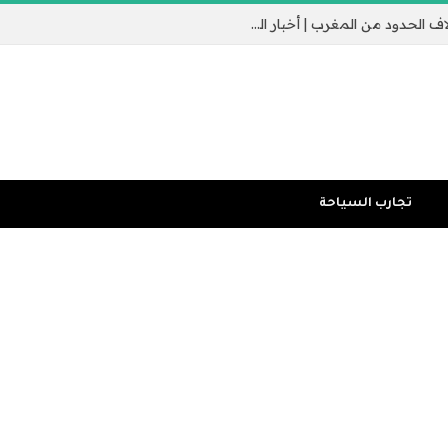
جيب سبتة الإسباني يثير القلق مع عبور الآلاف الحدود من المغرب | أخبار الهجرة
تجارب السياحة