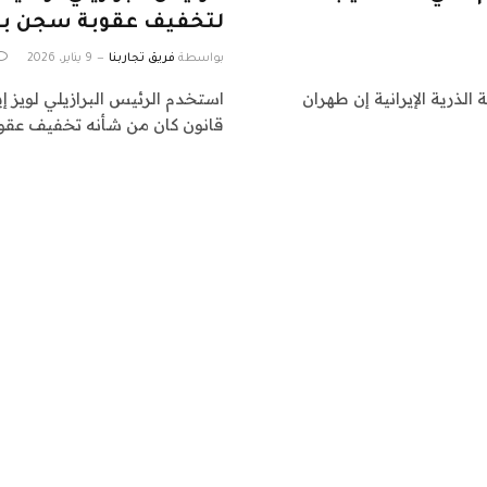
لتخفيف عقوبة سجن بولس
بواسطة
فريق تجاربنا
9 يناير، 2026
 الطاقة الذرية الإيرانية إن طهران
استخدم الرئيس البرازيلي لويز إ
قانون كان من شأنه تخفيف عقو