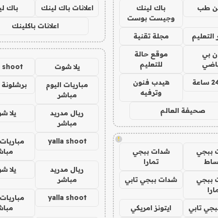
ن طب
باك لينك
اعلانات باك لينك
باك ل
وجيست بوست
اعلانات باكلينك
التعليم
مجلة تقنية
ان بي
موقع حالة
ياضي
للتعليم
يلا شوت
a shoot
هيدب فنون
مباريات اليوم
برشلونة 
وترفيه
مباشر
صحيفة العالم
ريال مدريد
يلا ش
مباشر
!
yalla shoot
مباريات 
 ببجي
شدات ببجي
مباش
ساط
تمارا
ريال مدريد
يلا ش
 ببجي
شدات ببجي تابي
مباشر
ارا
yalla shoot
مباريات 
جي تابي
ايتونز امريكي
مباش