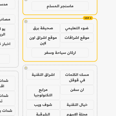
مدس
ماسنجر المسلم
مصادر 
!
ضوء التعليمي
صحيفة برق
يو 
الر
موقع اشراقات
موقع اشراق اون
لاين
اخبار 24 ساعة
اركان سياحة وسفر
!
مسك الكلمات
اشراق التقنية
في قوقل
شدات
اق
ان سفن
مرابع
التكنولوجيا
شدات
تم
خيال التقنية
شوف ويب
شدات بب
مجلة الاسهم
الشرقية