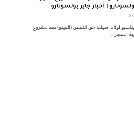
ونارو | أخبار جاير بولسونارو
0
يناسيو لولا دا سيلفا حق النقض (الفيتو) ضد مشروع
بة السجن…