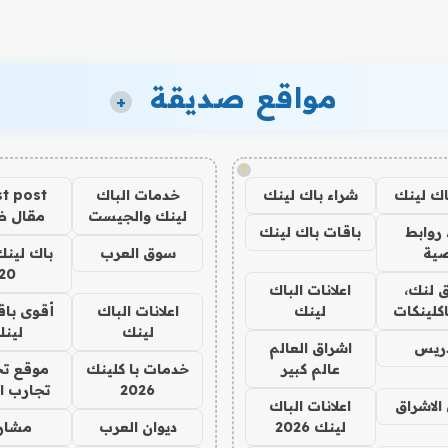
مواقع صديقة
+
!
اك لينك
شراء باك لينك
خدمات الباك
t post
لينك والجيست
مقال 
روابط
باقات باك لينك
ية
سوق العرب
باك لينك
20
 لنك،
اعلانات الباك
كلينكات
لينك
اعلانات الباك
أقوى باق
لينك
لين
دريس
اشراق العالم
عالم كبير
خدمات با كلينك
موقع تج
2026
تجارب ا
الاشراق
اعلانات الباك
لينك 2026
ديوان العرب
مشار