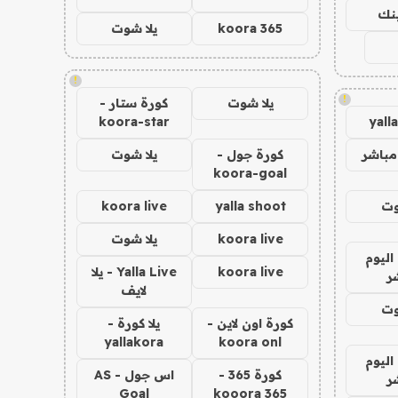
ينك
koora 365
يلا شوت
!
!
يلا شوت
كورة ستار -
koora-star
yall
مباشر
كورة جول -
يلا شوت
koora-goal
وت
yalla shoot
koora live
koora live
يلا شوت
اليوم
koora live
Yalla Live - يلا
ر
لايف
وت
كورة اون لاين -
يلا كورة -
yallakora
koora onl
اليوم
كورة 365 -
اس جول - AS
ر
Goal
kooora 365