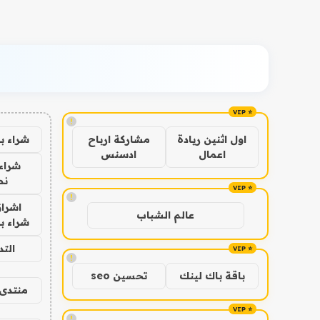
!
شراء ب
اول اثنين ريادة
مشاركة ارباح
اعمال
ادسنس
شراء 
نص
!
اشراق
عالم الشباب
شراء با
الت
!
باقة باك لينك
تحسين seo
منتدى 
!