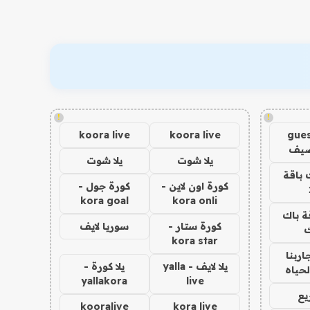
!
!
koora live
koora live
gues
ضيف
يلا شوت
يلا شوت
 باقة
كورة اون لاين -
كورة جول -
kora goal
kora onli
ة باك
كورة ستار -
سوريا لايف
ك
kora star
اربنا
يلا لايف - yalla
يلا كورة -
لحياه
yallakora
live
يع
kooralive
kora live