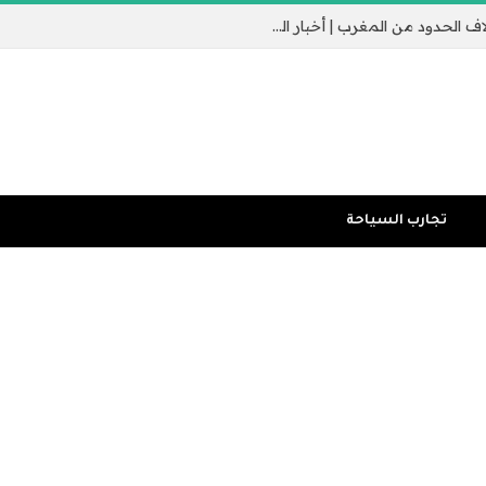
جيب سبتة الإسباني يثير القلق مع عبور الآلاف الحدود من المغرب | أخبار الهجرة
تجارب السياحة