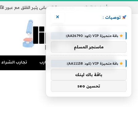
أخبار شائعة
×
توصيات :
باقة متميزة VIP (كود: AA26790):
ماسنجر المسلم
تجارب المال
منوعات التجارب
تجارب الشراء
باقة متميزة VIP (كود: AA11138):
باقة باك لينك
تحسين seo