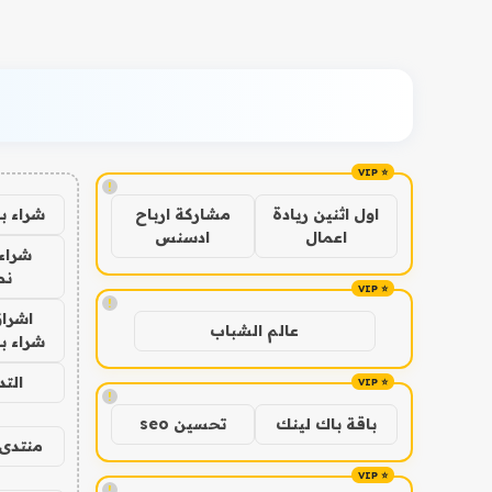
!
شراء ب
اول اثنين ريادة
مشاركة ارباح
اعمال
ادسنس
شراء 
نص
!
اشراق
عالم الشباب
شراء با
الت
!
باقة باك لينك
تحسين seo
منتدى 
!