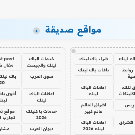
مواقع صديقة
+
!
اك لينك
شراء باك لينك
خدمات الباك
t post
لينك والجيست
مقال 
روابط
باقات باك لينك
ية
سوق العرب
باك لينك
20
 لنك،
اعلانات الباك
كلينكات
لينك
اعلانات الباك
أقوى باق
لينك
لين
دريس
اشراق العالم
عالم كبير
خدمات با كلينك
موقع تج
2026
تجارب ا
الاشراق
اعلانات الباك
لينك 2026
ديوان العرب
مشار