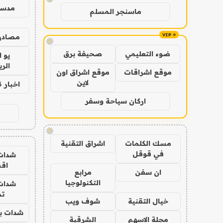
مدس
ماسنجر المسلم
مصادر 
!
ضوء التعليمي
صحيفة برق
يو 
الر
موقع اشراقات
موقع اشراق اون
لاين
اخبار 24 ساعة
اركان سياحة وسفر
!
مسك الكلمات
اشراق التقنية
في قوقل
شدات
اق
ان سفن
مرابع
التكنولوجيا
شدات
تم
خيال التقنية
شوف ويب
شدات بب
مجلة الاسهم
الشرقية