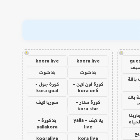
!
!
koora live
koora live
gues
ضيف
يلا شوت
يلا شوت
 باقة
كورة اون لاين -
كورة جول -
kora goal
kora onli
ة باك
كورة ستار -
سوريا لايف
ك
kora star
اربنا
يلا لايف - yalla
يلا كورة -
لحياه
yallakora
live
يع
kooralive
kora live