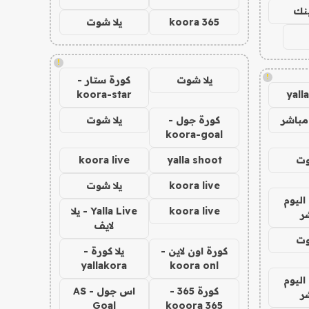
ينك
koora 365
يلا شوت
!
!
يلا شوت
كورة ستار -
koora-star
yall
مباشر
كورة جول -
يلا شوت
koora-goal
وت
yalla shoot
koora live
koora live
يلا شوت
اليوم
koora live
Yalla Live - يلا
ر
لايف
وت
كورة اون لاين -
يلا كورة -
yallakora
koora onl
اليوم
كورة 365 -
اس جول - AS
ر
Goal
kooora 365