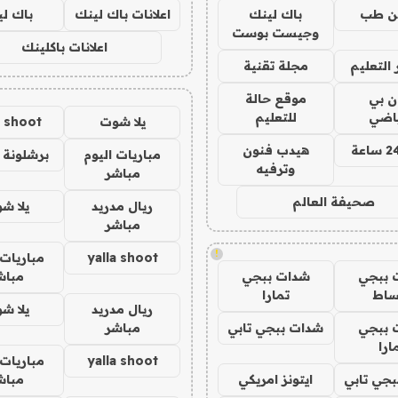
ن طب
باك لينك
اعلانات باك لينك
باك ل
وجيست بوست
اعلانات باكلينك
التعليم
مجلة تقنية
ان بي
موقع حالة
ياضي
للتعليم
يلا شوت
a shoot
هيدب فنون
مباريات اليوم
برشلونة 
وترفيه
مباشر
صحيفة العالم
ريال مدريد
يلا ش
مباشر
!
yalla shoot
مباريات 
 ببجي
شدات ببجي
مباش
ساط
تمارا
ريال مدريد
يلا ش
 ببجي
شدات ببجي تابي
مباشر
ارا
yalla shoot
مباريات 
جي تابي
ايتونز امريكي
مباش