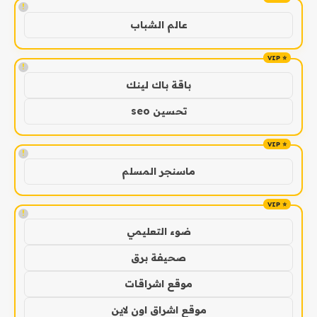
!
عالم الشباب
!
باقة باك لينك
تحسين seo
!
ماسنجر المسلم
!
ضوء التعليمي
صحيفة برق
موقع اشراقات
موقع اشراق اون لاين