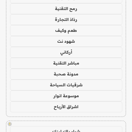
رمح التقنية
رذاذ التجارة
طعم وكيف
شهود نت
أركاني
مباشر التقنية
مدونة صحبة
شرقيات السياحة
موسوعة انوار
اشراق الأرباح
!
شراء باك لينك