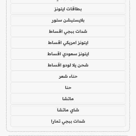
بطاقات ايتونز
بلايستيشن ستور
شدات ببجي اقساط
ايتونز امريكي اقساط
ايتونز سعودي اقساط
شحن يلا لودو اقساط
حناء شعر
حنا
ماتشا
شاي ماتشا
شدات ببجي تمارا