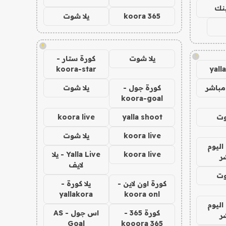
ينك
koora 365
يلا شوت
!
!
يلا شوت
كورة ستار -
koora-star
yall
مباشر
كورة جول -
يلا شوت
koora-goal
وت
yalla shoot
koora live
koora live
يلا شوت
اليوم
koora live
Yalla Live - يلا
ر
لايف
وت
كورة اون لاين -
يلا كورة -
yallakora
koora onl
اليوم
كورة 365 -
اس جول - AS
ر
Goal
kooora 365