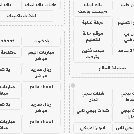
ن طب
باك لينك
اعلانات باك لينك
باك ل
وجيست بوست
اعلانات باكلينك
التعليم
مجلة تقنية
ان بي
موقع حالة
ياضي
للتعليم
يلا شوت
a shoot
هيدب فنون
مباريات اليوم
برشلونة 
وترفيه
مباشر
صحيفة العالم
ريال مدريد
يلا ش
مباشر
!
yalla shoot
مباريات 
 ببجي
شدات ببجي
مباش
ساط
تمارا
ريال مدريد
يلا ش
 ببجي
شدات ببجي تابي
مباشر
ارا
yalla shoot
مباريات 
جي تابي
ايتونز امريكي
مباش