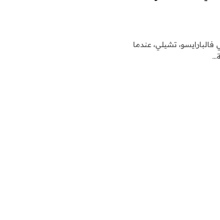
 فالبارايسو، تشيلي، عندما
ة…