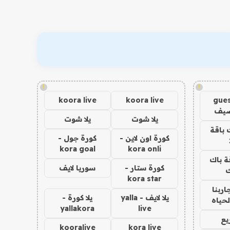
!
!
koora live
koora live
gues
ضيف
يلا شوت
يلا شوت
 باقة
كورة اون لاين -
كورة جول -
kora goal
kora onli
ة باك
كورة ستار -
سوريا لايف
ك
kora star
اربنا
يلا لايف - yalla
يلا كورة -
لحياه
yallakora
live
يع
kooralive
kora live