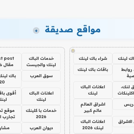
مواقع صديقة
+
!
اك لينك
شراء باك لينك
خدمات الباك
t post
لينك والجيست
مقال 
روابط
باقات باك لينك
ية
سوق العرب
باك لينك
20
 لنك،
اعلانات الباك
كلينكات
لينك
اعلانات الباك
أقوى باق
لينك
لين
دريس
اشراق العالم
عالم كبير
خدمات با كلينك
موقع تج
2026
تجارب ا
الاشراق
اعلانات الباك
لينك 2026
ديوان العرب
مشار