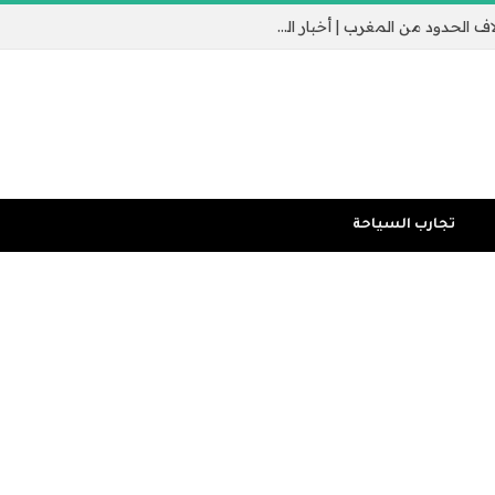
جيب سبتة الإسباني يثير القلق مع عبور الآلاف الحدود من المغرب | أخبار الهجرة
تجارب السياحة