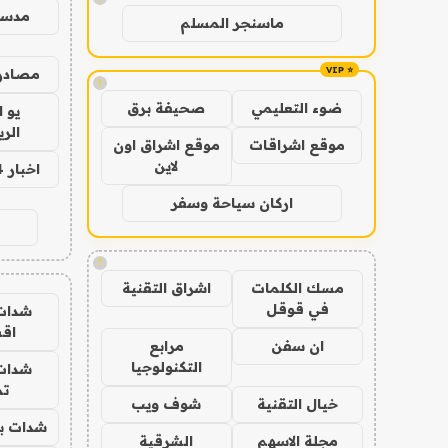
مدس
ماسنجر المسلم
مصادر 
!
ضوء التعليمي
صحيفة برق
يو 
الر
موقع اشراقات
موقع اشراق اون
لاين
اخبار 24 ساعة
اركان سياحة وسفر
!
مسك الكلمات
اشراق التقنية
في قوقل
شدات
اق
ان سفن
مرابع
التكنولوجيا
شدات
تم
خيال التقنية
شوف ويب
شدات بب
مجلة الاسهم
الشرقية