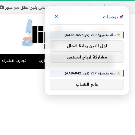
أخبار شائعة
×
توصيات :
باقة متميزة VIP (كود: AA38045):
اول اثنين ريادة اعمال
مشاركة ارباح ادسنس
تجارب المال
منوعات التجارب
تجارب الشراء
باقة متميزة VIP (كود: AA86842):
عالم الشباب