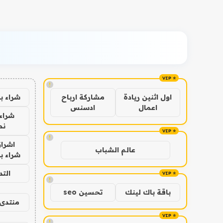
!
شراء ب
اول اثنين ريادة
مشاركة ارباح
اعمال
ادسنس
شراء 
نص
!
اشراق
عالم الشباب
شراء با
الت
!
باقة باك لينك
تحسين seo
منتدى 
!