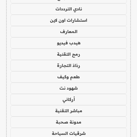
نادي الترددات
استشارات اون لاين
المعارف
هيدب فيديو
رمح التقنية
رذاذ التجارة
طعم وكيف
شهود نت
أركاني
مباشر التقنية
مدونة صحبة
شرقيات السياحة