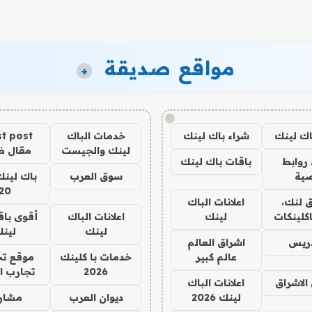
مواقع صديقة
+
!
اك لينك
شراء باك لينك
خدمات الباك
t post
لينك والجيست
مقال 
روابط
باقات باك لينك
ية
سوق العرب
باك لينك
20
 لنك،
اعلانات الباك
كلينكات
لينك
اعلانات الباك
أقوى باق
لينك
لين
دريس
اشراق العالم
عالم كبير
خدمات با كلينك
موقع تج
2026
تجارب ا
الاشراق
اعلانات الباك
لينك 2026
ديوان العرب
مشار