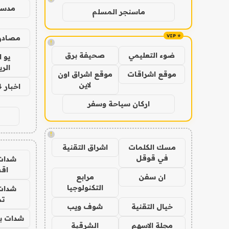
مدس
ماسنجر المسلم
مصادر 
!
ضوء التعليمي
صحيفة برق
يو 
الر
موقع اشراقات
موقع اشراق اون
لاين
اخبار 24 ساعة
اركان سياحة وسفر
!
مسك الكلمات
اشراق التقنية
في قوقل
شدات
اق
ان سفن
مرابع
التكنولوجيا
شدات
تم
خيال التقنية
شوف ويب
شدات بب
مجلة الاسهم
الشرقية