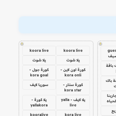
!
!
koora live
koora live
gues
ضيف
يلا شوت
يلا شوت
 باقة
كورة اون لاين -
كورة جول -
kora goal
kora onli
ة باك
كورة ستار -
سوريا لايف
ك
kora star
اربنا
يلا لايف - yalla
يلا كورة -
لحياه
yallakora
live
يع
kooralive
kora live