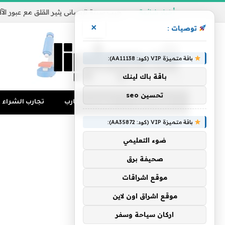
أخبار شائعة
×
توصيات :
باقة متميزة VIP (كود: AA11138):
باقة باك لينك
تحسين seo
تجارب المال
منوعات التجارب
تجارب الشراء
باقة متميزة VIP (كود: AA35872):
ضوء التعليمي
صحيفة برق
موقع اشراقات
موقع اشراق اون لاين
اركان سياحة وسفر