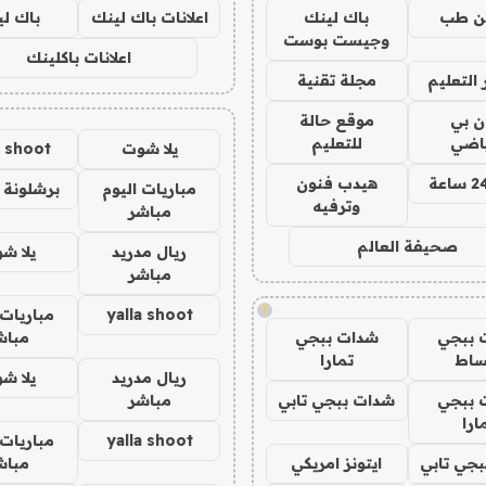
ن طب
باك لينك
اعلانات باك لينك
باك ل
وجيست بوست
اعلانات باكلينك
التعليم
مجلة تقنية
ان بي
موقع حالة
ياضي
للتعليم
يلا شوت
a shoot
هيدب فنون
مباريات اليوم
برشلونة 
وترفيه
مباشر
صحيفة العالم
ريال مدريد
يلا ش
مباشر
!
yalla shoot
مباريات 
 ببجي
شدات ببجي
مباش
ساط
تمارا
ريال مدريد
يلا ش
 ببجي
شدات ببجي تابي
مباشر
ارا
yalla shoot
مباريات 
جي تابي
ايتونز امريكي
مباش