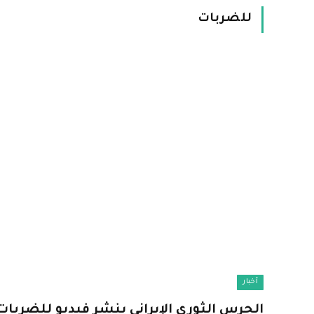
للضربات
أخبار
الحرس الثوري الإيراني ينشر فيديو للضربات