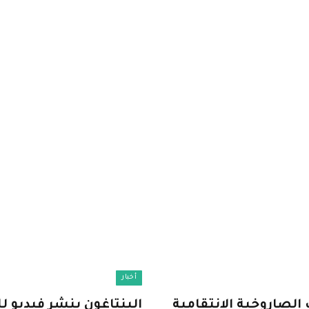
أخبار
 الصاروخية الانتقامية
البنتاغون ينشر فيديو لل