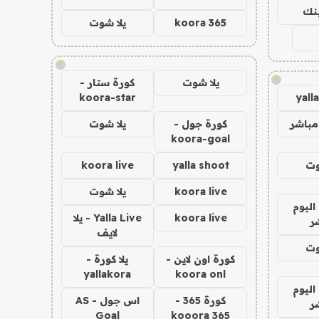
ينك
koora 365
يلا شوت
!
!
يلا شوت
كورة ستار -
koora-star
yall
مباشر
كورة جول -
يلا شوت
koora-goal
وت
yalla shoot
koora live
koora live
يلا شوت
اليوم
koora live
Yalla Live - يلا
ر
لايف
وت
كورة اون لاين -
يلا كورة -
yallakora
koora onl
اليوم
كورة 365 -
اس جول - AS
ر
Goal
kooora 365