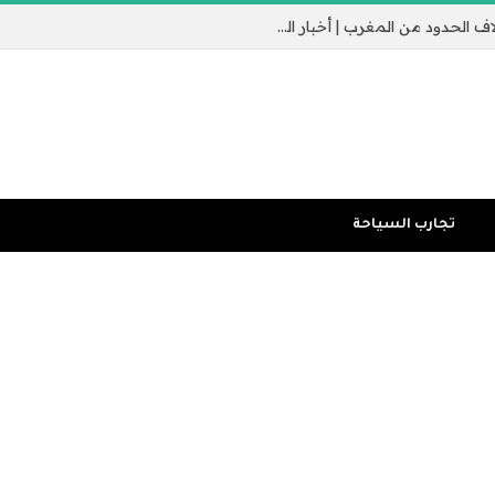
جيب سبتة الإسباني يثير القلق مع عبور الآلاف الحدود من المغرب | أخبار الهجرة
تجارب السياحة