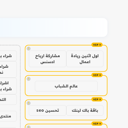
!
شراء ب
اول اثنين ريادة
مشاركة ارباح
اعمال
ادسنس
شراء 
نص
!
اشراق
عالم الشباب
شراء با
الت
!
باقة باك لينك
تحسين seo
منتدى 
!