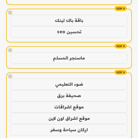
!
باقة باك لينك
تحسين seo
!
ماسنجر المسلم
!
ضوء التعليمي
صحيفة برق
موقع اشراقات
موقع اشراق اون لاين
اركان سياحة وسفر