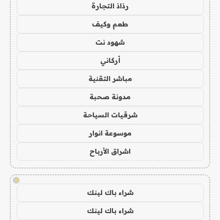
رذاذ التجارة
طعم وكيف
شهود نت
أركاني
مباشر التقنية
مدونة صحبة
شرقيات السياحة
موسوعة انوار
اشراق الأرباح
!
شراء باك لينك
شراء باك لينك