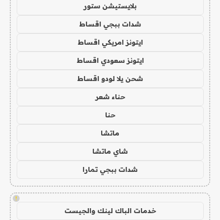
بلايستيشن ستور
شدات ببجي اقساط
ايتونز امريكي اقساط
ايتونز سعودي اقساط
شحن يلا لودو اقساط
حناء شعر
حنا
ماتشا
شاي ماتشا
شدات ببجي تمارا
!
خدمات الباك لينك والجيست