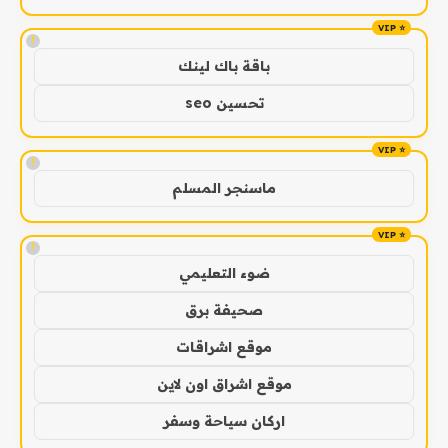
!
باقة باك لينك
تحسين seo
!
ماسنجر المسلم
!
ضوء التعليمي
صحيفة برق
موقع اشراقات
موقع اشراق اون لاين
اركان سياحة وسفر