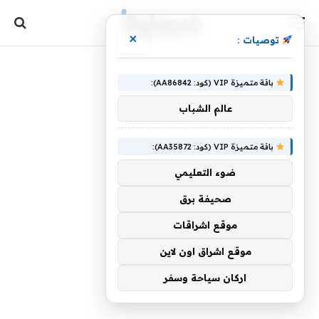
×
توصيات :
باقة متميزة VIP (كود: AA86842):
عالم الشباب
باقة متميزة VIP (كود: AA35872):
ضوء التعليمي
صحيفة برق
موقع اشراقات
موقع اشراق اون لاين
اركان سياحة وسفر