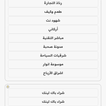
رذاذ التجارة
طعم وكيف
شهود نت
أركاني
مباشر التقنية
مدونة صحبة
شرقيات السياحة
موسوعة انوار
اشراق الأرباح
!
شراء باك لينك
شراء باك لينك