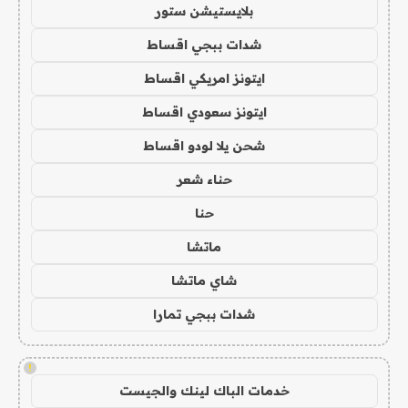
بلايستيشن ستور
شدات ببجي اقساط
ايتونز امريكي اقساط
ايتونز سعودي اقساط
شحن يلا لودو اقساط
حناء شعر
حنا
ماتشا
شاي ماتشا
شدات ببجي تمارا
!
خدمات الباك لينك والجيست