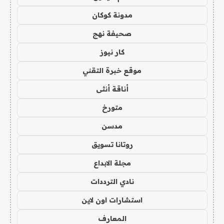
مدونة كوكان
صحيفة نهج
كار نيوز
موقع خبرة التقني
أناقة أنثى
متورخ
مدسن
روتانا تسويق
مجلة الابداع
نادي الترددات
استشارات اون لاين
المعارف