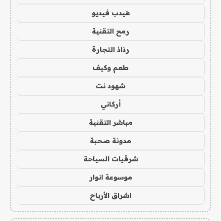
هيدب فيديو
رمح التقنية
رذاذ التجارة
طعم وكيف
شهود نت
أركاني
مباشر التقنية
مدونة صحبة
شرقيات السياحة
موسوعة انوار
اشراق الأرباح