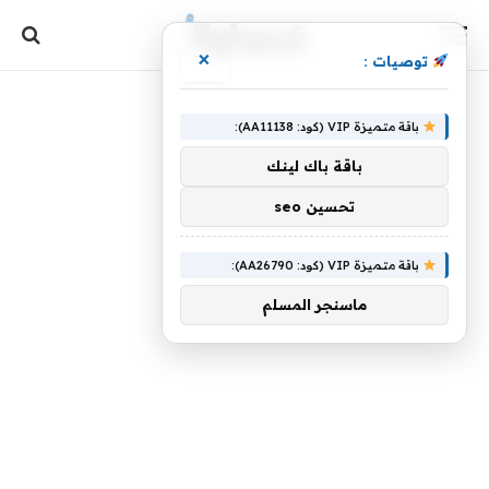
×
توصيات :
باقة متميزة VIP (كود: AA11138):
باقة باك لينك
تحسين seo
باقة متميزة VIP (كود: AA26790):
ماسنجر المسلم