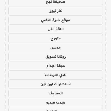
صحيفة نهج
كار نيوز
موقع خبرة التقني
أناقة أنثى
متورخ
مدسن
روتانا تسويق
مجلة الابداع
نادي الترددات
استشارات اون لاين
المعارف
هيدب فيديو