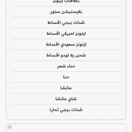
بطاقات ايتونز
بلايستيشن ستور
شدات ببجي اقساط
ايتونز امريكي اقساط
ايتونز سعودي اقساط
شحن يلا لودو اقساط
حناء شعر
حنا
ماتشا
شاي ماتشا
شدات ببجي تمارا
!