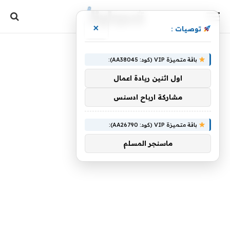
×
توصيات :
باقة متميزة VIP (كود: AA38045):
اول اثنين ريادة اعمال
مشاركة ارباح ادسنس
باقة متميزة VIP (كود: AA26790):
ماسنجر المسلم