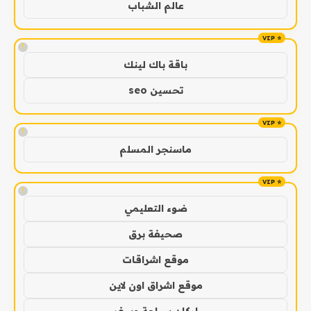
عالم الشباب
!
باقة باك لينك
تحسين seo
!
ماسنجر المسلم
!
ضوء التعليمي
صحيفة برق
موقع اشراقات
موقع اشراق اون لاين
اركان سياحة وسفر