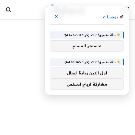
×
توصيات :
باقة متميزة VIP (كود: AA26790):
ماسنجر المسلم
باقة متميزة VIP (كود: AA38045):
اول اثنين ريادة اعمال
مشاركة ارباح ادسنس