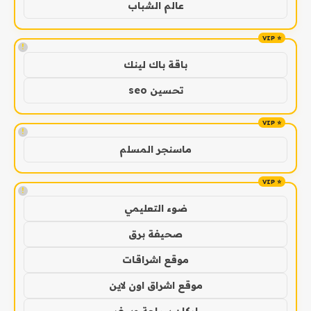
عالم الشباب
!
باقة باك لينك
تحسين seo
!
ماسنجر المسلم
!
ضوء التعليمي
صحيفة برق
موقع اشراقات
موقع اشراق اون لاين
اركان سياحة وسفر