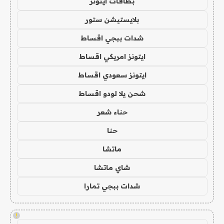
بطاقات ايتونز
بلايستيشن ستور
شدات ببجي اقساط
ايتونز امريكي اقساط
ايتونز سعودي اقساط
شحن يلا لودو اقساط
حناء شعر
حنا
ماتشا
شاي ماتشا
شدات ببجي تمارا
!