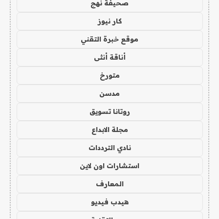
صحيفة نهج
كار نيوز
موقع خبرة التقني
أناقة أنثى
متورخ
مدسن
روتانا تسويق
مجلة الابداع
نادي الترددات
استشارات اون لاين
المعارف
هيدب فيديو