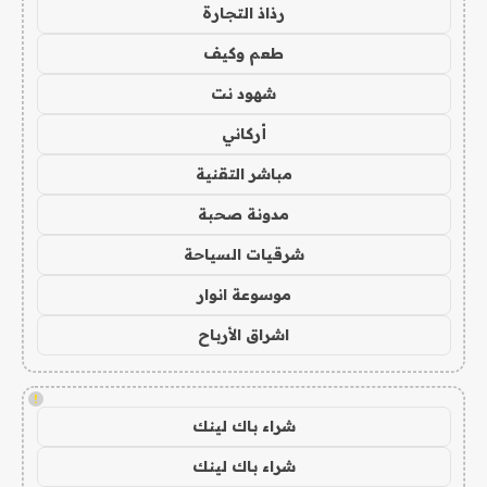
رذاذ التجارة
طعم وكيف
شهود نت
أركاني
مباشر التقنية
مدونة صحبة
شرقيات السياحة
موسوعة انوار
اشراق الأرباح
!
شراء باك لينك
شراء باك لينك