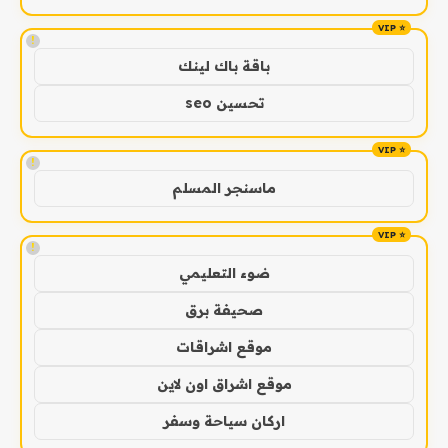
!
باقة باك لينك
تحسين seo
!
ماسنجر المسلم
!
ضوء التعليمي
صحيفة برق
موقع اشراقات
موقع اشراق اون لاين
اركان سياحة وسفر