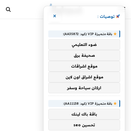
×
توصيات :
باقة متميزة VIP (كود: AA35872):
ضوء التعليمي
صحيفة برق
موقع اشراقات
موقع اشراق اون لاين
اركان سياحة وسفر
باقة متميزة VIP (كود: AA11138):
باقة باك لينك
تحسين seo