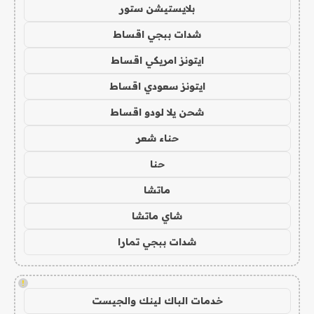
بلايستيشن ستور
شدات ببجي اقساط
ايتونز امريكي اقساط
ايتونز سعودي اقساط
شحن يلا لودو اقساط
حناء شعر
حنا
ماتشا
شاي ماتشا
شدات ببجي تمارا
!
خدمات الباك لينك والجيست