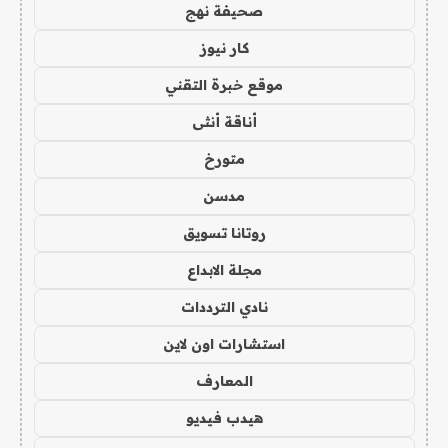
صحيفة نهج
كار نيوز
موقع خبرة التقني
أناقة أنثى
متورخ
مدسن
روتانا تسويق
مجلة الابداع
نادي الترددات
استشارات اون لاين
المعارف
هيدب فيديو