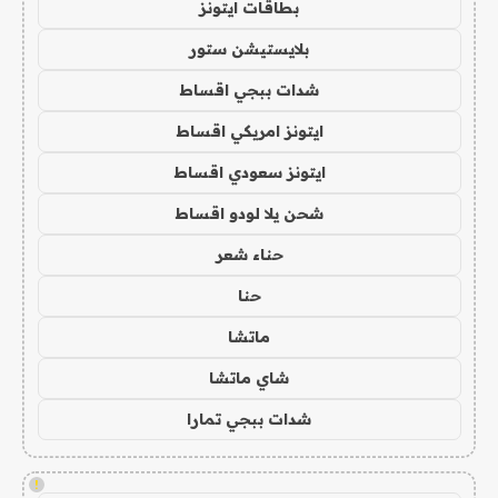
بطاقات ايتونز
بلايستيشن ستور
شدات ببجي اقساط
ايتونز امريكي اقساط
ايتونز سعودي اقساط
شحن يلا لودو اقساط
حناء شعر
حنا
ماتشا
شاي ماتشا
شدات ببجي تمارا
!